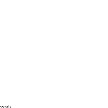
groot
aantal
 gevallen: