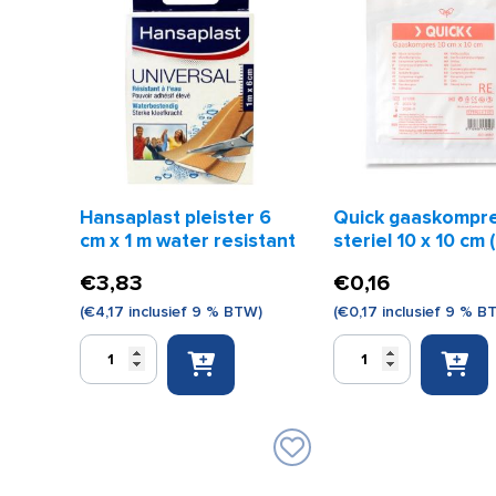
Hansaplast pleister 6
Quick gaaskompr
cm x 1 m water resistant
steriel 10 x 10 cm 
stuk)
€
3,83
€
0,16
(
€
4,17
inclusief 9 % BTW)
(
€
0,17
inclusief 9 % B
Hansaplast
Quick
pleister
gaaskompres
6
steriel
cm
10
x
x
1
10
m
cm