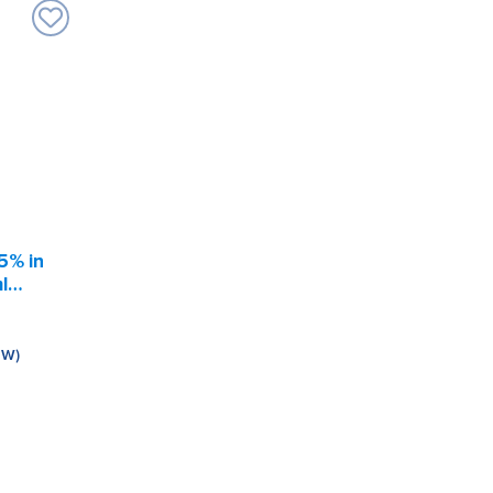
5% in
l
TW)