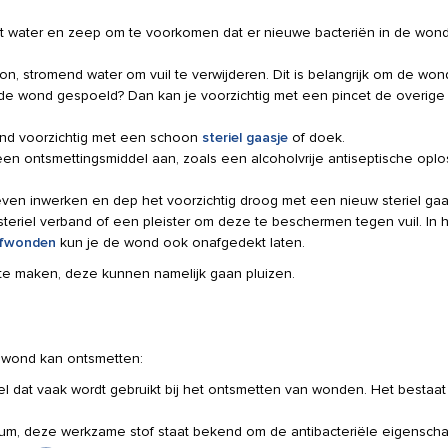
 water en zeep om te voorkomen dat er nieuwe bacteriën in de won
, stromend water om vuil te verwijderen. Dit is belangrijk om de won
uit de wond gespoeld? Dan kan je voorzichtig met een pincet de overige 
nd voorzichtig met een schoon
steriel gaasje
of doek.
en ontsmettingsmiddel aan, zoals een alcoholvrije antiseptische oplo
even inwerken en dep het voorzichtig droog met een nieuw steriel gaa
eriel verband of een pleister om deze te beschermen tegen vuil. In h
fwonden
kun je de wond ook onafgedekt laten.
te maken, deze kunnen namelijk gaan pluizen.
wond kan ontsmetten:
 dat vaak wordt gebruikt bij het ontsmetten van wonden. Het bestaat 
um, deze werkzame stof staat bekend om de antibacteriële eigensch