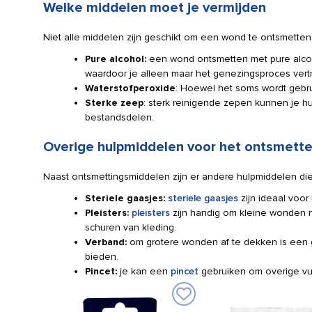
Welke middelen moet je vermijden
100
ml
spray
Niet alle middelen zijn geschikt om een wond te ontsmetten
aantal
Pure alcohol:
een wond ontsmetten met pure alcoho
waardoor je alleen maar het genezingsproces vertr
Waterstofperoxide
: Hoewel het soms wordt gebru
Sterke zeep
: sterk reinigende zepen kunnen je h
bestandsdelen.
Overige hulpmiddelen voor het ontsmett
Naast ontsmettingsmiddelen zijn er andere hulpmiddelen die 
Steriele gaasjes:
steriele gaasjes
zijn ideaal voo
Pleisters:
pleisters
zijn handig om kleine wonden n
schuren van kleding.
Verband:
om grotere wonden af te dekken is een 
bieden.
Pincet:
je kan een
pincet
gebruiken om overige vuil