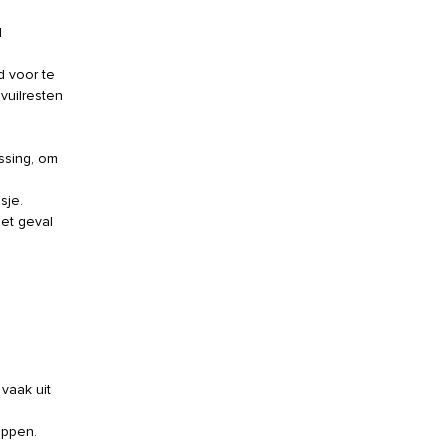
d
d voor te
vuilresten
ssing, om
sje.
et geval
vaak uit
appen.