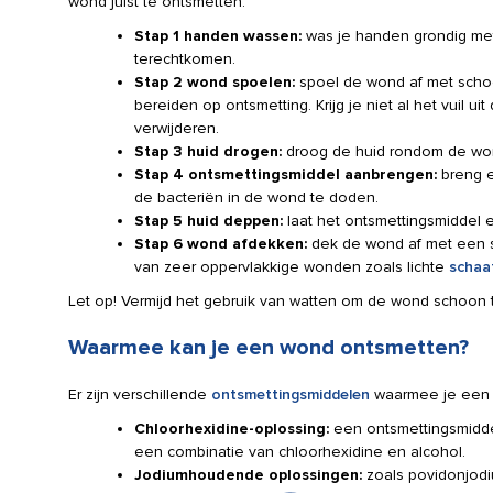
wond juist te ontsmetten:
Stap 1 handen wassen:
was je handen grondig met
terechtkomen.
Stap 2 wond spoelen:
spoel de wond af met schoon
bereiden op ontsmetting. Krijg je niet al het vuil 
verwijderen.
Stap 3 huid drogen:
droog de huid rondom de wo
Stap 4 ontsmettingsmiddel aanbrengen:
breng e
de bacteriën in de wond te doden.
Stap 5 huid deppen:
laat het ontsmettingsmiddel 
Stap 6 wond afdekken:
dek de wond af met een st
van zeer oppervlakkige wonden zoals lichte
schaa
Let op! Vermijd het gebruik van watten om de wond schoon 
Waarmee kan je een wond ontsmetten?
Er zijn verschillende
ontsmettingsmiddelen
waarmee je een 
Chloorhexidine-oplossing:
een ontsmettingsmiddel
een combinatie van chloorhexidine en alcohol.
Jodiumhoudende oplossingen:
zoals povidonjodi