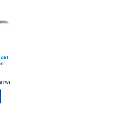
ncet
cm
 BTW)