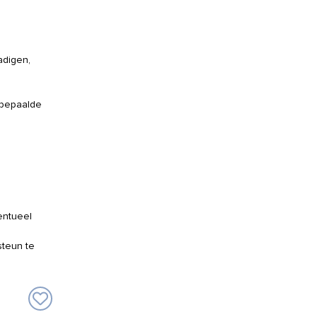
adigen,
 bepaalde
entueel
teun te