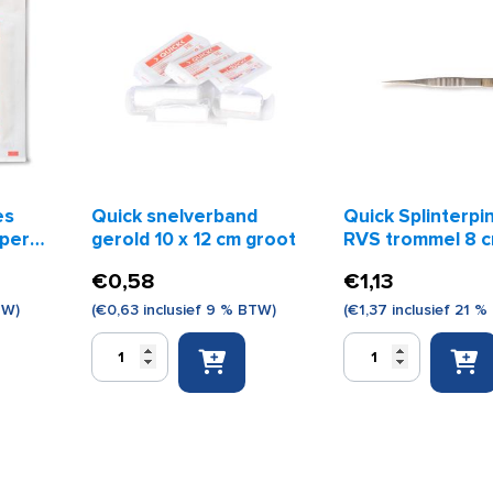
es
Quick snelverband
Quick Splinterpi
(per
gerold 10 x 12 cm groot
RVS trommel 8 
€
0,58
€
1,13
TW)
(
€
0,63
inclusief 9 % BTW)
(
€
1,37
inclusief 21 %
Quick
Quick
snelverband
Splinterpincet
gerold
RVS
10
trommel
x
8
12
cm
cm
aantal