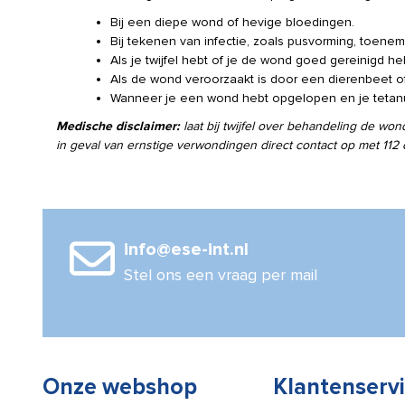
aantal
Bij een diepe wond of hevige bloedingen.
Bij tekenen van infectie, zoals pusvorming, toen
Als je twijfel hebt of je de wond goed gereinigd he
Als de wond veroorzaakt is door een dierenbeet of
Wanneer je een wond hebt opgelopen en je tetanusv
Medische disclaimer:
laat bij twijfel over behandeling de wo
in geval van ernstige verwondingen direct contact op met 112 
info@ese-int.nl
Stel ons een vraag per mail
Onze webshop
Klantenserv