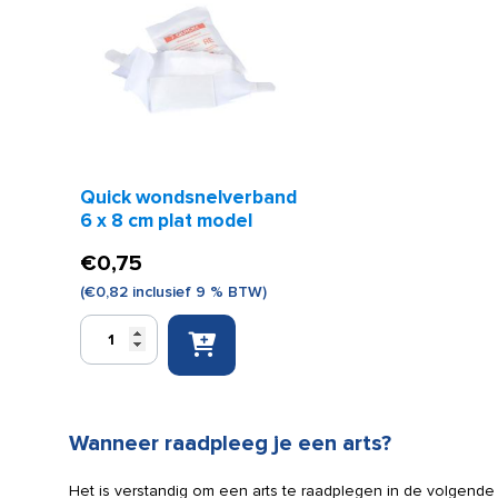
water
(per
resistant
stuk)
aantal
aantal
Quick wondsnelverband
6 x 8 cm plat model
€
0,75
(
€
0,82
inclusief 9 % BTW)
Quick
wondsnelverband
6
x
8
Wanneer raadpleeg je een arts?
cm
plat
model
Het is verstandig om een arts te raadplegen in de volgende