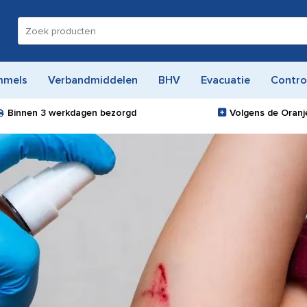
Zoeken
naar:
mmels
Verbandmiddelen
BHV
Evacuatie
Contro
Binnen
3 werkdagen
bezorgd
Volgens de Oranje