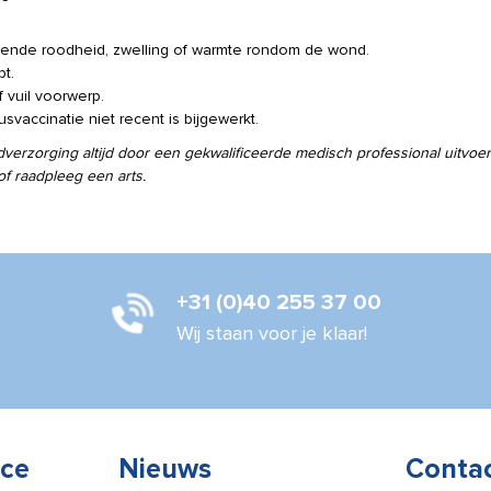
emende roodheid, zwelling of warmte rondom de wond.
bt.
 vuil voorwerp.
accinatie niet recent is bijgewerkt.
ndverzorging altijd door een gekwalificeerde medisch professional uitvo
of raadpleeg een arts.
+31 (0)40 255 37 00
Wij staan voor je klaar!
ice
Nieuws
Conta