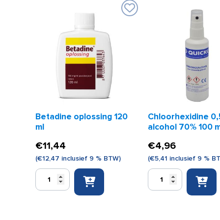
Betadine oplossing 120
Chloorhexidine 0,
ml
alcohol 70% 100 m
spray
€
11,44
€
4,96
(
€
12,47
inclusief 9 % BTW)
(
€
5,41
inclusief 9 % B
Betadine
Chloorhexidine
oplossing
0,5%
120
in
ml
alcohol
aantal
70%