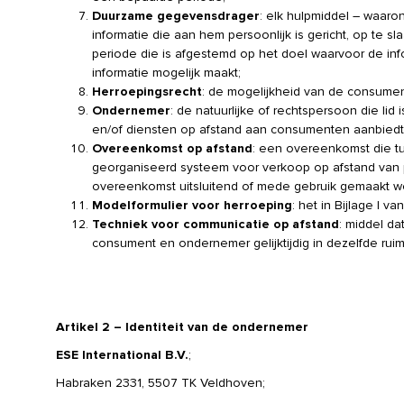
Duurzame gegevensdrager
: elk hulpmiddel – waaro
informatie die aan hem persoonlijk is gericht, op te
periode die is afgestemd op het doel waarvoor de in
informatie mogelijk maakt;
Herroepingsrecht
: de mogelijkheid van de consumen
Ondernemer
: de natuurlijke of rechtspersoon die li
en/of diensten op afstand aan consumenten aanbiedt
Overeenkomst op afstand
: een overeenkomst die t
georganiseerd systeem voor verkoop op afstand van pr
overeenkomst uitsluitend of mede gebruik gemaakt w
Modelformulier voor herroeping
: het in Bijlage I
Techniek voor communicatie op afstand
: middel d
consument en ondernemer gelijktijdig in dezelfde ru
Artikel 2 – Identiteit van de ondernemer
ESE International B.V.
;
Habraken 2331, 5507 TK Veldhoven;