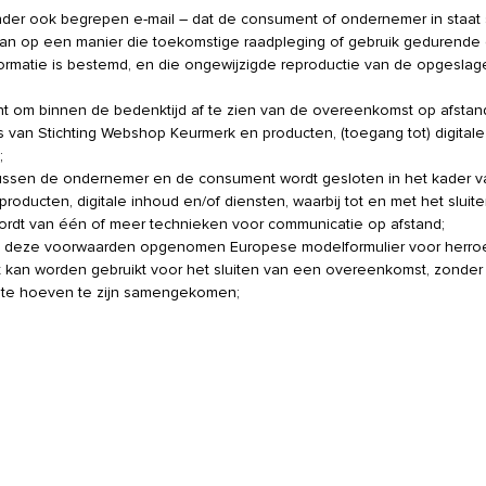
nder ook begrepen e-mail – dat de consument of ondernemer in staat 
 slaan op een manier die toekomstige raadpleging of gebruik gedurende
formatie is bestemd, en die ongewijzigde reproductie van de opgeslag
t om binnen de bedenktijd af te zien van de overeenkomst op afstan
d is van Stichting Webshop Keurmerk en producten, (toegang tot) digital
;
ussen de ondernemer en de consument wordt gesloten in het kader 
oducten, digitale inhoud en/of diensten, waarbij tot en met het sluit
ordt van één of meer technieken voor communicatie op afstand;
 van deze voorwaarden opgenomen Europese modelformulier voor herro
at kan worden gebruikt voor het sluiten van een overeenkomst, zonder
imte hoeven te zijn samengekomen;