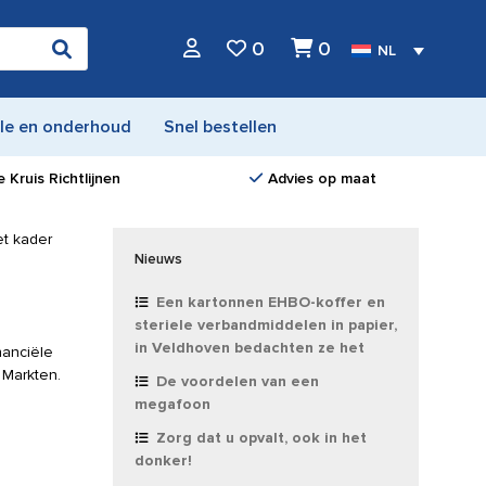
0
0
NL
le en onderhoud
Snel bestellen
 Kruis Richtlijnen
Advies op maat
t kader
Nieuws
Een kartonnen EHBO-koffer en
steriele verbandmiddelen in papier,
in Veldhoven bedachten ze het
nanciële
 Markten.
De voordelen van een
megafoon
Zorg dat u opvalt, ook in het
donker!