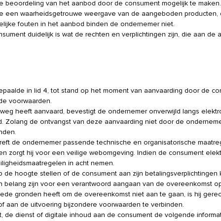
de beoordeling van het aanbod door de consument mogelijk te maken.
eze een waarheidsgetrouwe weergave van de aangeboden producten, 
nelijke fouten in het aanbod binden de ondernemer niet.
sument duidelijk is wat de rechten en verplichtingen zijn, die aan de 
aalde in lid 4, tot stand op het moment van aanvaarding door de c
lde voorwaarden.
weg heeft aanvaard, bevestigt de ondernemer onverwijld langs elektr
. Zolang de ontvangst van deze aanvaarding niet door de onderneme
nden.
 treft de ondernemer passende technische en organisatorische maatre
 en zorgt hij voor een veilige webomgeving. Indien de consument elek
iligheidsmaatregelen in acht nemen.
 de hoogte stellen of de consument aan zijn betalingsverplichtingen
van belang zijn voor een verantwoord aangaan van de overeenkomst op
de gronden heeft om de overeenkomst niet aan te gaan, is hij gerec
of aan de uitvoering bijzondere voorwaarden te verbinden.
ct, de dienst of digitale inhoud aan de consument de volgende informat