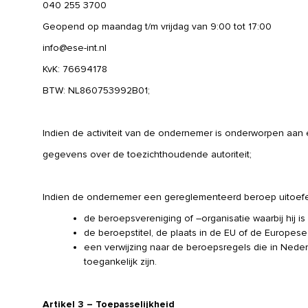
040 255 3700
Geopend op maandag t/m vrijdag van 9:00 tot 17:00
info@ese-int.nl
KvK: 76694178
BTW: NL860753992B01;
Indien de activiteit van de ondernemer is onderworpen aan 
gegevens over de toezichthoudende autoriteit;
Indien de ondernemer een gereglementeerd beroep uitoefe
de beroepsvereniging of –organisatie waarbij hij i
de beroepstitel, de plaats in de EU of de Europe
een verwijzing naar de beroepsregels die in Nede
toegankelijk zijn.
Artikel 3 – Toepasselijkheid