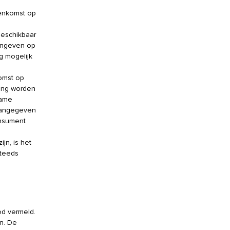
enkomst op
beschikbaar
aangeven op
g mogelijk
komst op
king worden
zame
 aangegeven
onsument
jn, is het
steeds
od vermeld.
n. De