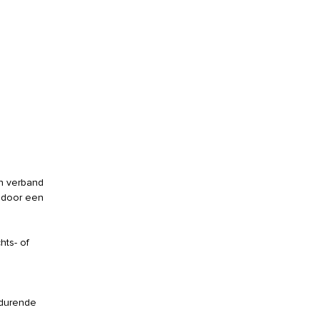
in verband
 door een
hts- of
edurende