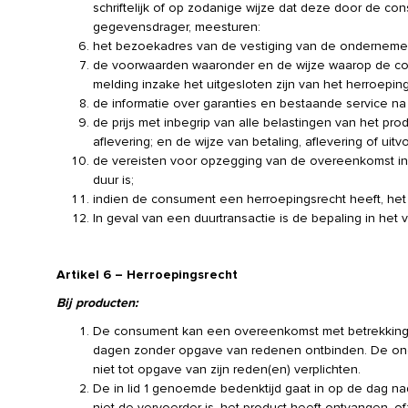
schriftelijk of op zodanige wijze dat deze door de
gegevensdrager, meesturen:
het bezoekadres van de vestiging van de ondernemer
de voorwaarden waaronder en de wijze waarop de con
melding inzake het uitgesloten zijn van het herroeping
de informatie over garanties en bestaande service n
de prijs met inbegrip van alle belastingen van het pro
aflevering; en de wijze van betaling, aflevering of ui
de vereisten voor opzegging van de overeenkomst i
duur is;
indien de consument een herroepingsrecht heeft, het
In geval van een duurtransactie is de bepaling in het 
Artikel 6 – Herroepingsrecht
Bij producten:
De consument kan een overeenkomst met betrekking 
dagen zonder opgave van redenen ontbinden. De on
niet tot opgave van zijn reden(en) verplichten.
De in lid 1 genoemde bedenktijd gaat in op de dag 
niet de vervoerder is, het product heeft ontvangen, of