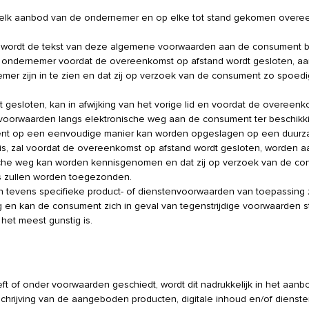
 elk aanbod van de ondernemer en op elke tot stand gekomen overe
, wordt de tekst van deze algemene voorwaarden aan de consument 
zal de ondernemer voordat de overeenkomst op afstand wordt gesloten, 
er zijn in te zien en dat zij op verzoek van de consument zo spoedi
 gesloten, kan in afwijking van het vorige lid en voordat de overeen
 voorwaarden langs elektronische weg aan de consument ter beschik
ment op een eenvoudige manier kan worden opgeslagen op een duur
ijk is, zal voordat de overeenkomst op afstand wordt gesloten, worden
che weg kan worden kennisgenomen en dat zij op verzoek van de c
os zullen worden toegezonden.
tevens specifieke product- of dienstenvoorwaarden van toepassing zi
 en kan de consument zich in geval van tegenstrijdige voorwaarden 
het meest gunstig is.
 of onder voorwaarden geschiedt, wordt dit nadrukkelijk in het aanb
rijving van de aangeboden producten, digitale inhoud en/of dienste