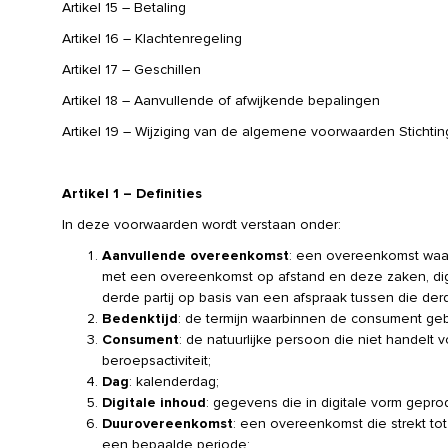
Artikel 15 – Betaling
Artikel 16 – Klachtenregeling
Artikel 17 – Geschillen
Artikel 18 – Aanvullende of afwijkende bepalingen
Artikel 19 – Wijziging van de algemene voorwaarden Sticht
Artikel 1 – Definities
In deze voorwaarden wordt verstaan onder:
Aanvullende overeenkomst
: een overeenkomst waarb
met een overeenkomst op afstand en deze zaken, dig
derde partij op basis van een afspraak tussen die d
Bedenktijd
: de termijn waarbinnen de consument geb
Consument
: de natuurlijke persoon die niet handelt 
beroepsactiviteit;
Dag
: kalenderdag;
Digitale inhoud
: gegevens die in digitale vorm gepr
Duurovereenkomst
: een overeenkomst die strekt to
een bepaalde periode;