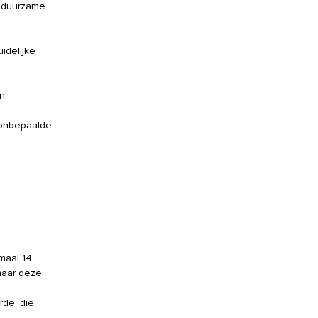
n duurzame
idelijke
an
 onbepaalde
maal 14
maar deze
rde, die