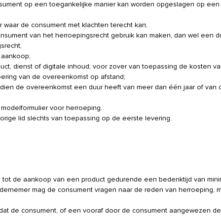
 consument op een toegankelijke manier kan worden opgeslagen op ee
 waar de consument met klachten terecht kan;
sument van het herroepingsrecht gebruik kan maken, dan wel een du
srecht;
a aankoop;
duct, dienst of digitale inhoud; voor zover van toepassing de kosten v
tvoering van de overeenkomst op afstand;
ndien de overeenkomst een duur heeft van meer dan één jaar of van
 modelformulier voor herroeping.
vorige lid slechts van toepassing op de eerste levering.
tot de aankoop van een product gedurende een bedenktijd van mini
dernemer mag de consument vragen naar de reden van herroeping, 
nadat de consument, of een vooraf door de consument aangewezen de
: