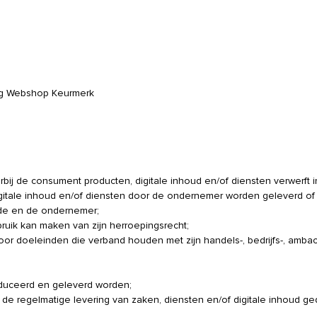
ing Webshop Keurmerk
ij de consument producten, digitale inhoud en/of diensten verwerft 
itale inhoud en/of diensten door de ondernemer worden geleverd of
erde en de ondernemer;
ruik kan maken van zijn herroepingsrecht;
voor doeleinden die verband houden met zijn handels-, bedrijfs-, ambac
oduceerd en geleverd worden;
t de regelmatige levering van zaken, diensten en/of digitale inhoud g