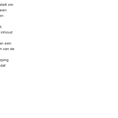
stelt om
 een
en
d;
e inhoud
van een
en van de
eping;
 dat