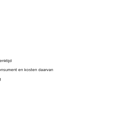
enktijd
consument en kosten daarvan
g