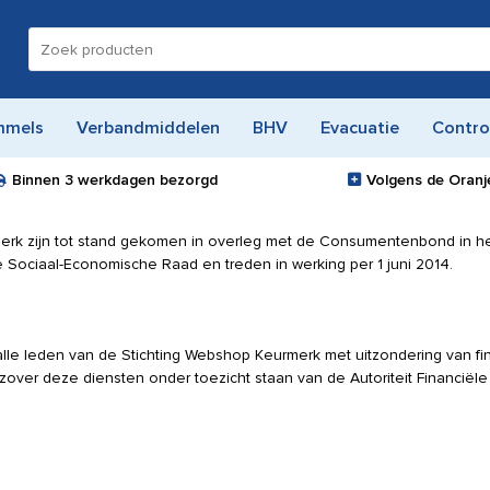
Zoeken
naar:
mmels
Verbandmiddelen
BHV
Evacuatie
Contro
Binnen
3 werkdagen
bezorgd
Volgens de Oranje
k zijn tot stand gekomen in overleg met de Consumentenbond in he
 Sociaal-Economische Raad en treden in werking per 1 juni 2014.
le leden van de Stichting Webshop Keurmerk met uitzondering van fi
zover deze diensten onder toezicht staan van de Autoriteit Financiële