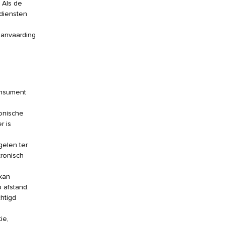
 Als de
diensten
aanvaarding
onsument
onische
r is
gelen ter
tronisch
 kan
 afstand.
htigd
ie,