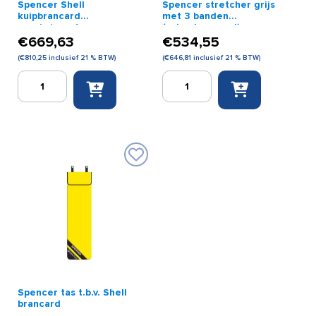
Spencer Shell
Spencer stretcher grijs
kuipbrancard
met 3 banden
oranje/zwart
(schepbrancard)
€
669,63
€
534,55
(
€
810,25
inclusief 21 % BTW)
(
€
646,81
inclusief 21 % BTW)
Spencer
Spencer
Shell
stretcher
kuipbrancard
grijs
oranje/zwart
met
aantal
3
banden
(schepbrancard)
aantal
Spencer tas t.b.v. Shell
brancard