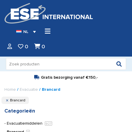
NL
0
0
Zoeken
naar:
Gratis bezorging vanaf
€150,-
Home
/
Evacuatie
/ Brancard
Brancard
Categorieën
Evacuatiemiddelen
9
/27
Brancard