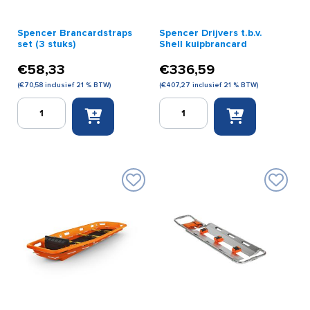
Spencer Brancardstraps
Spencer Drijvers t.b.v.
set (3 stuks)
Shell kuipbrancard
€
58,33
€
336,59
(
€
70,58
inclusief 21 % BTW)
(
€
407,27
inclusief 21 % BTW)
Spencer
Spencer
Brancardstraps
Drijvers
set
t.b.v.
(3
Shell
stuks)
kuipbrancard
aantal
aantal