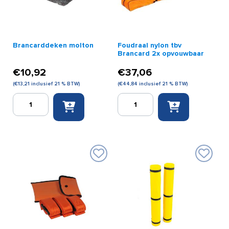
Brancarddeken molton
Foudraal nylon tbv
Brancard 2x opvouwbaar
€
10,92
€
37,06
(
€
13,21
inclusief 21 % BTW)
(
€
44,84
inclusief 21 % BTW)
Brancarddeken
Foudraal
molton
nylon
aantal
tbv
Brancard
2x
opvouwbaar
aantal