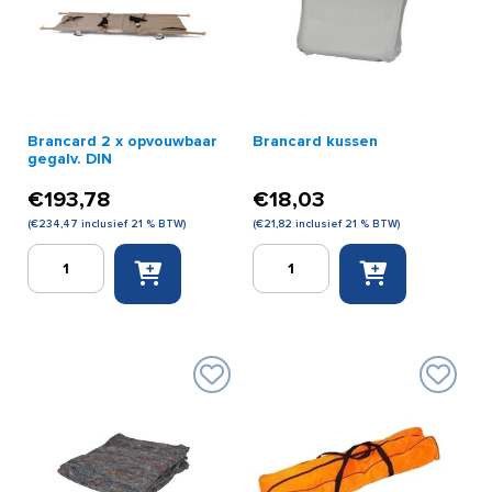
Brancard 2 x opvouwbaar
Brancard kussen
gegalv. DIN
€
193,78
€
18,03
(
€
234,47
inclusief 21 % BTW)
(
€
21,82
inclusief 21 % BTW)
Brancard
Brancard
2
kussen
x
aantal
opvouwbaar
gegalv.
DIN
aantal