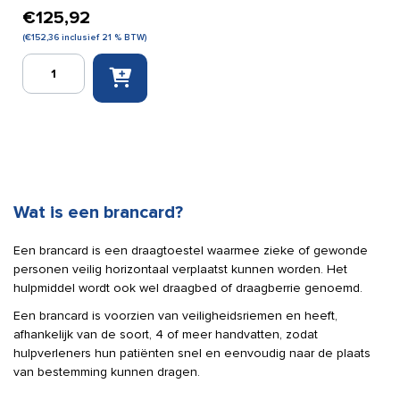
€
125,92
(
€
152,36
inclusief 21 % BTW)
Spencer
tas
t.b.v.
Shell
brancard
aantal
Wat is een brancard?
Een brancard is een draagtoestel waarmee zieke of gewonde
personen veilig horizontaal verplaatst kunnen worden. Het
hulpmiddel wordt ook wel draagbed of draagberrie genoemd.
Een brancard is voorzien van veiligheidsriemen en heeft,
afhankelijk van de soort, 4 of meer handvatten, zodat
hulpverleners hun patiënten snel en eenvoudig naar de plaats
van bestemming kunnen dragen.