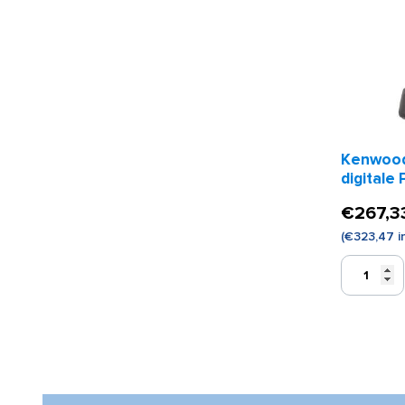
Kenwood
digital
portofo
€
267,3
(
€
323,47
i
Kenwood
TK3701
digitale
PMR446
portofoon
aantal