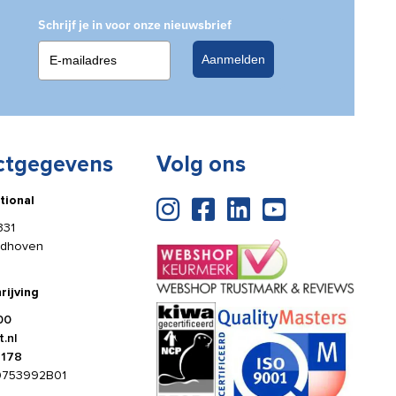
Schrijf je in voor onze nieuwsbrief
Aanmelden
ctgegevens
Volg ons
tional
331
ldhoven
rijving
00
.nl
4178
0753992B01