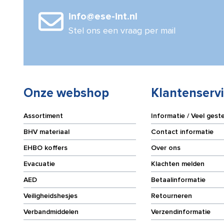
info@ese-int.nl
Stel ons een vraag per mail
Onze webshop
Klantenserv
Assortiment
Informatie / Veel gest
BHV materiaal
Contact informatie
EHBO koffers
Over ons
Evacuatie
Klachten melden
AED
Betaalinformatie
Veiligheidshesjes
Retourneren
Verbandmiddelen
Verzendinformatie