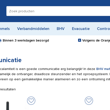
Zoeken
naar:
mmels
Verbandmiddelen
BHV
Evacuatie
Contro
Binnen
3 werkdagen
bezorgd
Volgens de Oranje
nicatie
calamiteit is een goede communicatie erg belangrijk! In deze
BHV mat
namelijk de ontvanger, draadloze steunzender en het oproepsysteem
reen op een gemakkelijke manier alarmeren en zo een ontruiming init
 resultaten