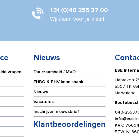
+31 (0)40 255 37 00
Wij staan voor je klaar!
ice
Nieuws
Conta
ESE Interna
elde vragen
Duurzaamheid / MVO
Habraken 2
EHBO & BHV kennisbank
5507 TK Ve
Nieuws
Nederland
Vacatures
Routebesch
Inschrijven nieuwsbrief
040-25537
info@ese-int
Klantbeoordelingen
KVK: 7669
BTW: NL86