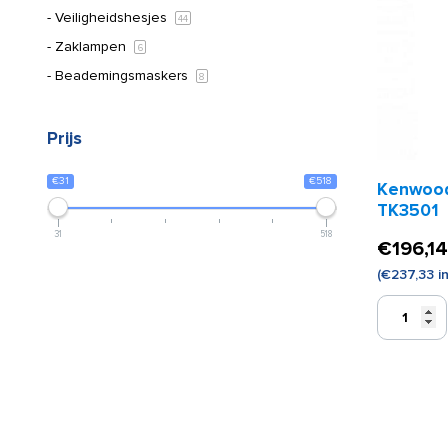
Veiligheidshesjes
44
Zaklampen
6
Beademingsmaskers
8
Prijs
€31
€518
Kenwood
TK3501
31
518
€
196,14
(
€
237,33
in
Kenwood
Portofoon
TK3501
aantal