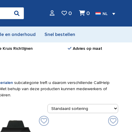
0
0
NL
le en onderhoud
Snel bestellen
 Kruis Richtlijnen
Advies op maat
erialen
subcategorie treft u daarom verschillende CallHelp
. Met behulp van deze producten kunnen medewerkers of
iëren.