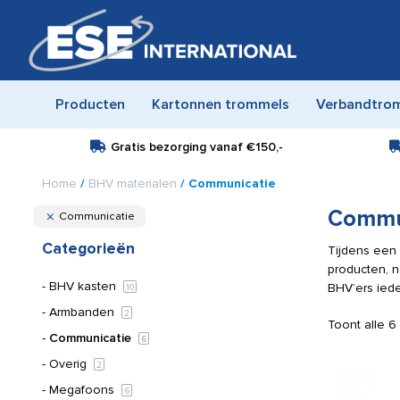
Producten
Kartonnen trommels
Verbandtro
Gratis bezorging vanaf
€150,-
Home
/
BHV materialen
/ Communicatie
Commu
Communicatie
Categorieën
Tijdens een 
producten, 
BHV kasten
BHV’ers iede
10
Armbanden
2
Toont alle 6
Communicatie
6
Overig
2
Megafoons
6