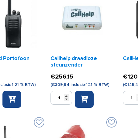
 Portofoon
Callhelp draadloze
CallH
steunzender
€
256,15
€
120
clusief 21 % BTW)
(
€
309,94
inclusief 21 % BTW)
(
€
145,
Callhelp
CallHel
draadloze
ontvan
steunzender
aantal
aantal