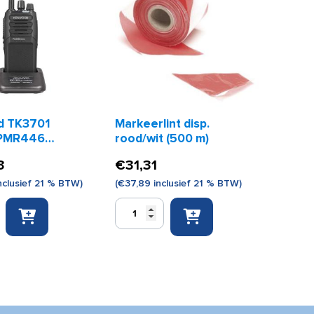
 TK3701
Markeerlint disp.
e PMR446
rood/wit (500 m)
on
3
€
31,31
nclusief 21 % BTW)
(
€
37,89
inclusief 21 % BTW)
Markeerlint
disp.
rood/wit
(500
m)
aantal