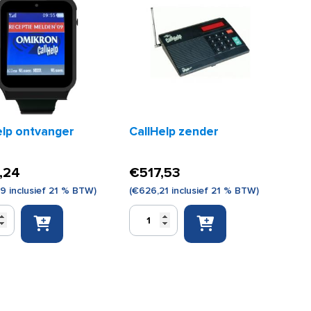
elp ontvanger
CallHelp zender
,24
€
517,53
49
inclusief 21 % BTW)
(
€
626,21
inclusief 21 % BTW)
p
CallHelp
ger
zender
aantal