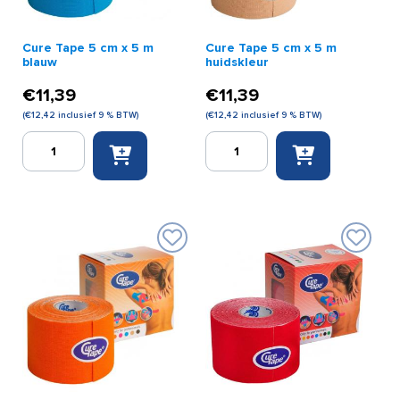
Cure Tape 5 cm x 5 m
Cure Tape 5 cm x 5 m
blauw
huidskleur
€
11,39
€
11,39
(
€
12,42
inclusief 9 % BTW)
(
€
12,42
inclusief 9 % BTW)
Cure
Cure
Tape
Tape
5
5
cm
cm
x
x
5
5
m
m
blauw
huidskleur
aantal
aantal