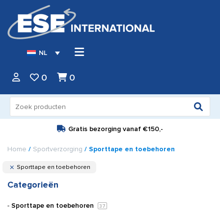
NL
0
0
Zoeken
naar:
Gratis bezorging vanaf
€150,-
Home
/
Sportverzorging
/ Sporttape en toebehoren
Sporttape en toebehoren
Categorieën
Sporttape en toebehoren
37