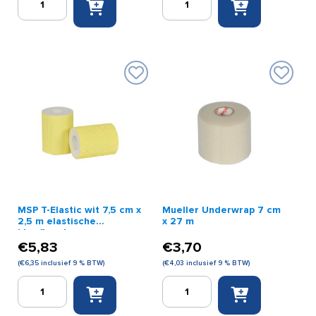
3,75
Remover
cm
350
x
ml
10
aantal
m
aantal
MSP T-Elastic wit 7,5 cm x
Mueller Underwrap 7 cm
2,5 m elastische
x 27 m
kleefbandage
€
5,83
€
3,70
(
€
6,35
inclusief 9 % BTW)
(
€
4,03
inclusief 9 % BTW)
MSP
Mueller
T-
Underwrap
Elastic
7