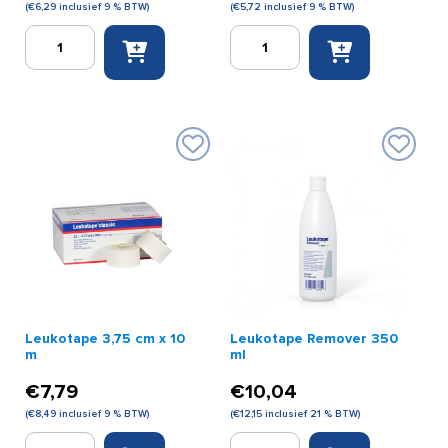
(
€
6,29
inclusief 9 % BTW)
(
€
5,72
inclusief 9 % BTW)
Leukotape
Leukotape
2
2,5
cm
cm
x
x
10
10
m
m
aantal
aantal
Leukotape 3,75 cm x 10
Leukotape Remover 350
m
ml
€
7,79
€
10,04
(
€
8,49
inclusief 9 % BTW)
(
€
12,15
inclusief 21 % BTW)
Leukotape
Leukotape