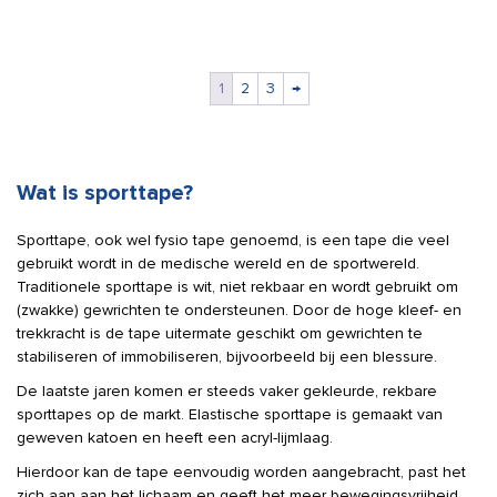
wit
cm
7,5
x
cm
27
x
m
1
2
3
→
2,5
aantal
m
elastische
kleefbandage
Wat is sporttape?
aantal
Sporttape, ook wel fysio tape genoemd, is een tape die veel
gebruikt wordt in de medische wereld en de sportwereld.
Traditionele sporttape is wit, niet rekbaar en wordt gebruikt om
(zwakke) gewrichten te ondersteunen. Door de hoge kleef- en
trekkracht is de tape uitermate geschikt om gewrichten te
stabiliseren of immobiliseren, bijvoorbeeld bij een blessure.
De laatste jaren komen er steeds vaker gekleurde, rekbare
sporttapes op de markt. Elastische sporttape is gemaakt van
geweven katoen en heeft een acryl-lijmlaag.
Hierdoor kan de tape eenvoudig worden aangebracht, past het
zich aan aan het lichaam en geeft het meer bewegingsvrijheid.