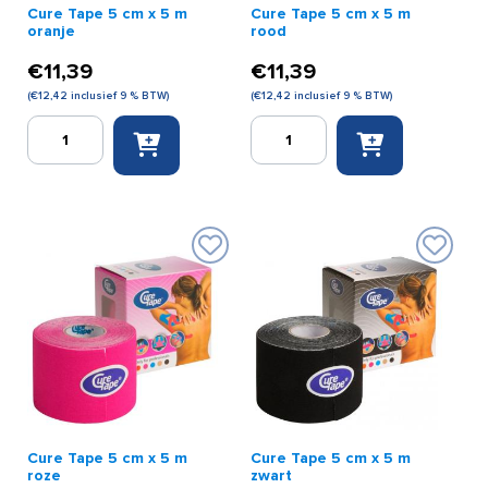
Cure Tape 5 cm x 5 m
Cure Tape 5 cm x 5 m
oranje
rood
€
11,39
€
11,39
(
€
12,42
inclusief 9 % BTW)
(
€
12,42
inclusief 9 % BTW)
Cure
Cure
Tape
Tape
5
5
cm
cm
x
x
5
5
m
m
oranje
rood
aantal
aantal
Cure Tape 5 cm x 5 m
Cure Tape 5 cm x 5 m
roze
zwart