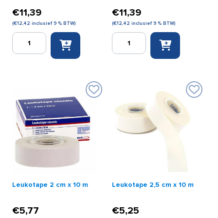
€
11,39
€
11,39
(
€
12,42
inclusief 9 % BTW)
(
€
12,42
inclusief 9 % BTW)
Cure
Cure
Tape
Tape
5
5
cm
cm
x
x
5
5
m
m
roze
zwart
aantal
aantal
Leukotape 2 cm x 10 m
Leukotape 2,5 cm x 10 m
€
5,77
€
5,25