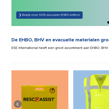
❯ Bekijk onze 100% duurzame EHBO koffers!
De EHBO, BHV en evacuatie materialen gro
ESE International heeft een groot assortiment aan EHBO, BHV en