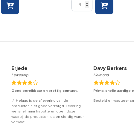
Resc-
Q-
Assist
penser
verbandtrommel
Industrie
aantal
Erjede
Davy Berkers
Lewedorp
Helmond
Goed bereikbaar en prettig contact.
Prima, snelle aardige 
-/- Helaas is de aflevering van de
Besteld en was zeer sn
producten niet goed verzorgd. Levering
wel snel maar kapotte en open dozen
waarbij de producten los en slordig waren
verpakt.