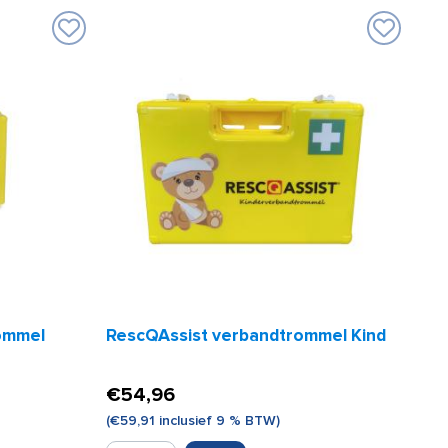
opdruk
BHV
(maat
XXL)
aantal
ommel
RescQAssist verbandtrommel Kind
€
54,96
(
€
59,91
inclusief 9 % BTW)