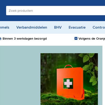
Zoeken
naar:
mmels
Verbandmiddelen
BHV
Evacuatie
Contro
Binnen
3 werkdagen
bezorgd
Volgens de Oranje