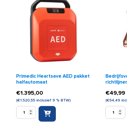
Primedic Heartsave AED pakket
Bedrijfs
halfautomaat
richtlijn
€
1.395,00
€
49,99
(
€
1.520,55
inclusief 9 % BTW)
(
€
54,49
inc
Primedic
Bedrijfsver
Heartsave
Oranje
AED
Kruis
pakket
richtlijnen