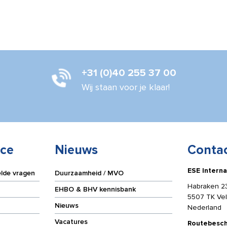
+31 (0)40 255 37 00
Wij staan voor je klaar!
ice
Nieuws
Conta
ESE Interna
elde vragen
Duurzaamheid / MVO
Habraken 2
EHBO & BHV kennisbank
5507 TK Ve
Nieuws
Nederland
Vacatures
Routebesch