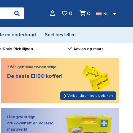
0
0
NL
le en onderhoud
Snel bestellen
 Kruis Richtlijnen
Advies op maat
Zéér gebruikersvriendelijk
NIEUW in ons assortiment!
De beste EHBO koffer!
De Evac Chair Power 1000H – een krachtige
evacuatiestoel met het hoogste draagvermogen ter
wereld. Klaar voor evacuatie bergop en bergaf in slechts
❯ Verbandtrommels bekijken
enkele seconden. De perfecte evacuatieoplossing voor
iedereen met beperkte mobiliteit.
Hoogwaardige
drukkwaliteit en volledig
maatwerk!