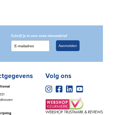
Schrijf je in voor onze nieuwsbrief
Aanmelden
ctgegevens
Volg ons
tional
331
ldhoven
rijving