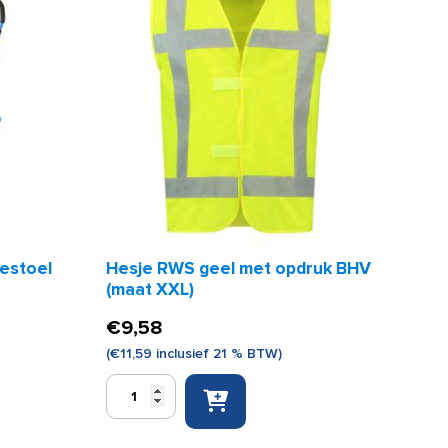
estoel
Hesje RWS geel met opdruk BHV
(maat XXL)
€
9,58
(
€
11,59
inclusief 21 % BTW)
Hesje
RWS
geel
met