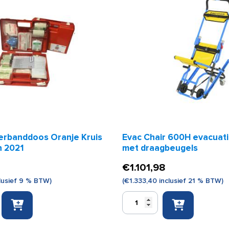
verbanddoos Oranje Kruis
Evac Chair 600H evacuati
en 2021
met draagbeugels
€
1.101,98
lusief 9 % BTW)
(
€
1.333,40
inclusief 21 % BTW)
banddoos
Evac
Chair
600H
evacuatiestoel