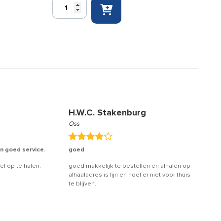
RescQAssist
verbandtrommel
Kind
aantal
H.W.C. Stakenburg
Rem
Oss
Eindh
en goed service.
goed
Top s
el op te halen.
goed makkelijk te bestellen en afhalen op
Hoge 
afhaaladres is fijn en hoef er niet voor thuis
behul
te blijven.