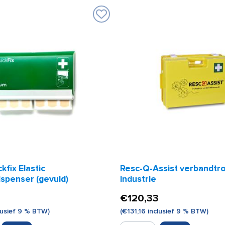
met
draagbeugels
aantal
kfix Elastic
Resc-Q-Assist verbandtr
ispenser (gevuld)
Industrie
€
120,33
lusief 9 % BTW)
(
€
131,16
inclusief 9 % BTW)