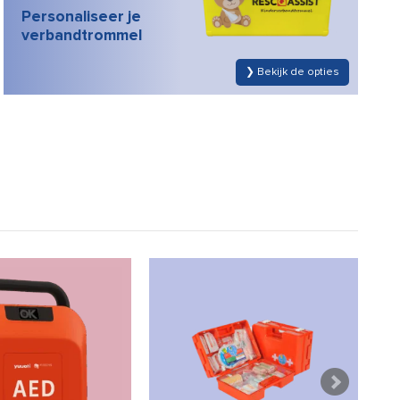
Personaliseer je
verbandtrommel
❯ Bekijk onze Evac Chair Power 1000H
❯ Bekijk de opties