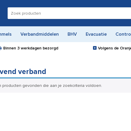
Zoeken
naar:
mmels
Verbandmiddelen
BHV
Evacuatie
Contro
Binnen
3 werkdagen
bezorgd
Volgens de Oranje
evend verband
 producten gevonden die aan je zoekcriteria voldoen.