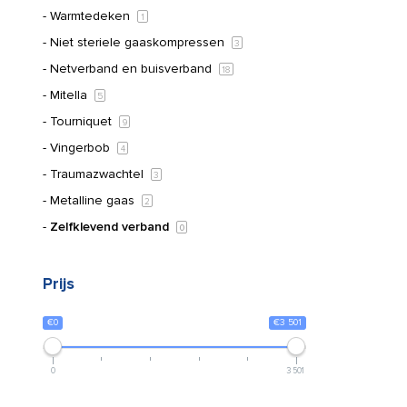
Warmtedeken
1
Niet steriele gaaskompressen
3
Netverband en buisverband
18
Mitella
5
Tourniquet
9
Vingerbob
4
Traumazwachtel
3
Metalline gaas
2
Zelfklevend verband
0
Prijs
€0
€3 501
0
3 501