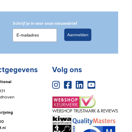
Schrijf je in voor onze nieuwsbrief
Aanmelden
ctgegevens
Volg ons
tional
331
ldhoven
rijving
00
.nl