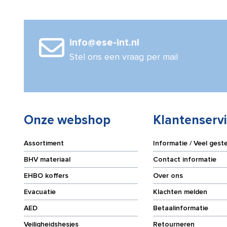
info@ese-int.nl
Stel ons een vraag per mail
Onze webshop
Klantenserv
Assortiment
Informatie / Veel gest
BHV materiaal
Contact informatie
EHBO koffers
Over ons
Evacuatie
Klachten melden
AED
Betaalinformatie
Veiligheidshesjes
Retourneren