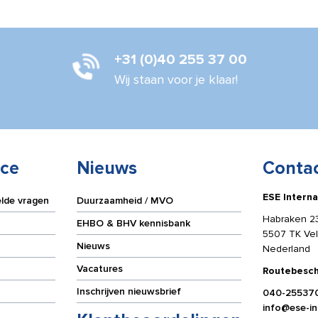
+31 (0)40 255 37 00
Wij staan voor je klaar!
ice
Nieuws
Conta
ESE Interna
elde vragen
Duurzaamheid / MVO
Habraken 2
EHBO & BHV kennisbank
5507 TK Ve
Nieuws
Nederland
Vacatures
Routebesch
Inschrijven nieuwsbrief
040-25537
info@ese-int