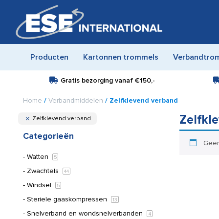
Producten
Kartonnen trommels
Verbandtro
Gratis bezorging vanaf
€150,-
Home
/
Verbandmiddelen
/ Zelfklevend verband
Zelfkl
Zelfklevend verband
Categorieën
Geen
Watten
5
Zwachtels
44
Windsel
5
Steriele gaaskompressen
13
Snelverband en wondsnelverbanden
4