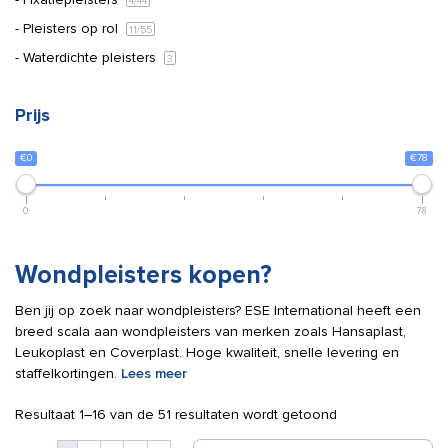
4
/44
Pleisters op rol
11
/55
Waterdichte pleisters
3
Prijs
€0
€78
0
78
Wondpleisters kopen?
Ben jij op zoek naar wondpleisters? ESE International heeft een
breed scala aan wondpleisters van merken zoals Hansaplast,
Leukoplast en Coverplast. Hoge kwaliteit, snelle levering en
staffelkortingen.
Lees meer
Resultaat 1–16 van de 51 resultaten wordt getoond