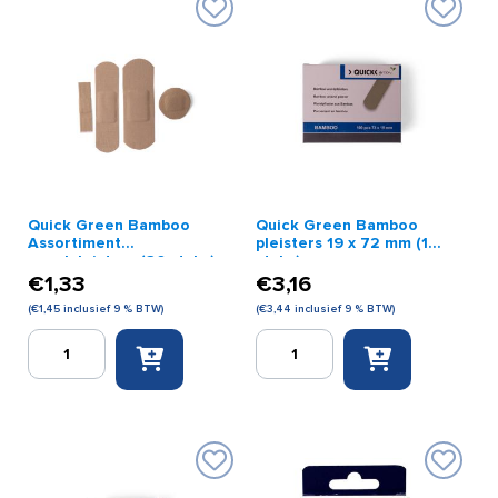
strips
(15
aantal
stuks)
aantal
Quick Green Bamboo
Quick Green Bamboo
Assortiment
pleisters 19 x 72 mm (100
wondpleisters (30 stuks)
stuks)
€
1,33
€
3,16
(
€
1,45
inclusief 9 % BTW)
(
€
3,44
inclusief 9 % BTW)
Quick
Quick
Green
Green
Bamboo
Bamboo
Assortiment
pleisters
wondpleisters
19
(30
x
stuks)
72