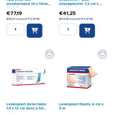
wondverband 10 x 10cm a
eilandpleister 7,2 cm x 5
10 stuks
cm (doos)
€
77,19
€
41,25
(
€
84,14
inclusief 9 % BTW)
(
€
44,96
inclusief 9 % BTW)
Hydrocoll
Leukomed
thin
T
wondverband
plus
10
eilandpleister
x
7,2
10cm
cm
a
x
10
5
stuks
cm
aantal
(doos)
aantal
Leukoplast detectable
Leukoplast Elastic 4 cm x
1,9 x 12 cm doos a 50
5 m
stuks