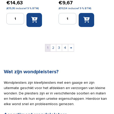
€
14,63
€
9,67
(
€
15,95
inclusief 9 % BTW)
(
€
10,54
inclusief 9 % BTW)
Leukoplast
Leukoplast
detectable
Elastic
1,9
4
x
cm
12
x
cm
5
doos
m
1
2
3
4
→
a
aantal
50
stuks
aantal
Wat zijn wondpleisters?
Wondpleisters zijn kleefpleisters met een gaasje en zijn
uitermate geschikt voor het afdekken en verzorgen van kleine
wonden. De pleisters zijn er in verschillende soorten en maten
en hebben elk hun eigen unieke eigenschappen. Hierdoor kan
elke wond snel en probleemloos genezen.