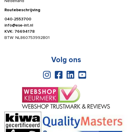
Nederland
Routebeschrijving
040-2553700
info@ese-int.nl
KVK: 76694178
BTW: NL860753992B01
Volg ons