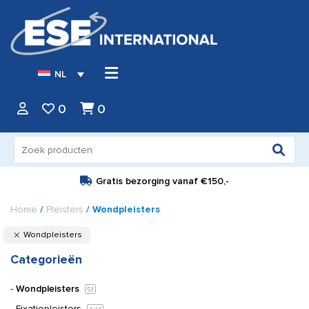
NL
0
0
Zoeken
naar:
Gratis bezorging vanaf
€150,-
Home
/
Pleisters
/ Wondpleisters
Wondpleisters
Categorieën
Wondpleisters
51
Fixatiepleisters