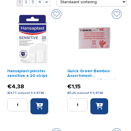
1
2
3
4
→
Hansaplast pleister
Quick Green Bamboo
sensitive a 20 strips
Assortiment
wondpleisters (15 stuks)
€
4,38
€
1,15
(
€
4,77
inclusief 9 % BTW)
(
€
1,25
inclusief 9 % BTW)
Hansaplast
Quick
pleister
Green
sensitive
Bamboo
a
Assortiment
20
wondpleisters