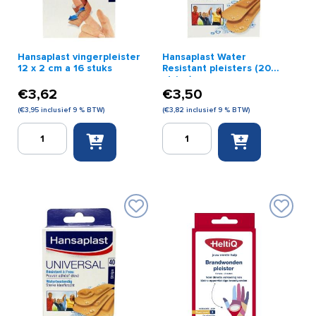
Hansaplast vingerpleister
Hansaplast Water
12 x 2 cm a 16 stuks
Resistant pleisters (20
strips)
€
3,62
€
3,50
(
€
3,95
inclusief 9 % BTW)
(
€
3,82
inclusief 9 % BTW)
Hansaplast
Hansaplast
vingerpleister
Water
12
Resistant
x
pleisters
2
(20
cm
strips)
a
aantal
16
stuks
aantal