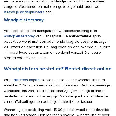
een leuke opdruk, zodat jouw kleintje de pijn binnen no-time
vergeet. Voor kinderen met een gevoelige huid raden we
latexvrije kinderpleisters
aan.
Wondpleisterspray
Voor een snelle en transparante wondbescherming is er
wondpleisterspray
van Hansaplast. De antibacteriële spray
bedekt de wond met een ademende laag die beschermt tegen
vuil, water en bacteriën. De laag voelt als een tweede huid, blijft
minimaal twee dagen zitten en verdwijnt vanzelf. De ideale
pleister voor elke situatie.
Wondpleisters bestellen? Bestel direct online
Wil je
pleisters kopen
die kleine, alledaagse wonden kunnen
afdekken? Denk dan eens aan wondpleisters. De hoogwaardige
wondpleisters van ESE International zijn gemakkelijk online te
bestellen voor een scherpe prijs. Als zakelijke klant profiteer je
van staffelkortingen en betaal je makkelijk per factuur.
Wanneer je je bestelling vóór 15.00 plaatst, wordt deze dezelfde
dag nog verzonden. Heb je vragen over jouw bestelling of over