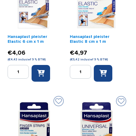
(10
aantal
stuks)
aantal
Hansaplast pleister
Hansaplast pleister
Elastic 6 cm x 1 m
Elastic 8 cm x 1 m
€
4,06
€
4,97
(
€
4,43
inclusief 9 % BTW)
(
€
5,42
inclusief 9 % BTW)
Hansaplast
Hansaplast
pleister
pleister
Elastic
Elastic
6
8
cm
cm
x
x
1
1
m
m
aantal
aantal