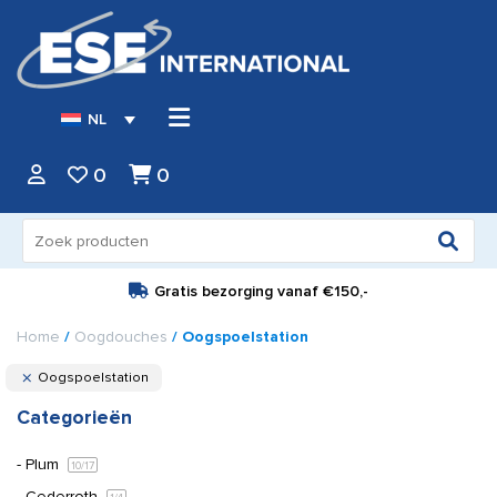
NL
0
0
Zoeken
naar:
Gratis bezorging vanaf
€150,-
Home
/
Oogdouches
/ Oogspoelstation
Oogspoelstation
Categorieën
Plum
10
/17
Cederroth