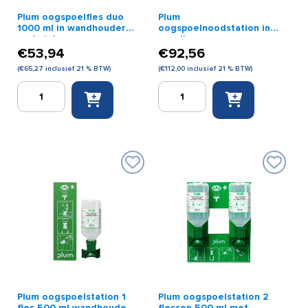
Plum oogspoelfles duo
Plum
1000 ml in wandhouder
oogspoelnoodstation in
met pictogram
wandbox
€
53,94
€
92,56
(
€
65,27
inclusief 21 % BTW)
(
€
112,00
inclusief 21 % BTW)
Plum
Plum
oogspoelfles
oogspoelnoodstation
duo
in
1000
wandbox
ml
aantal
in
wandhouder
met
pictogram
aantal
Plum oogspoelstation 1
Plum oogspoelstation 2
fles 500 ml wandhouder
flessen 500 ml met