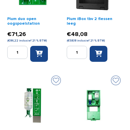
in
wandbox
aantal
Plum duo open
Plum iBox tbv 2 flessen
oogspoelstation
leeg
€
71,26
€
48,08
(
€
86,22
inclusief 21 % BTW)
(
€
58,18
inclusief 21 % BTW)
Plum
Plum
duo
iBox
open
tbv
oogspoelstation
2
aantal
flessen
leeg
aantal