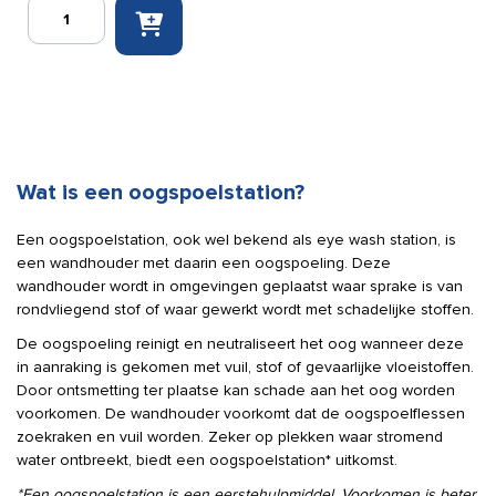
Plum
wandbox
leeg
voor
200,
500
ml
en
Wat is een oogspoelstation?
500
ml
duo
Een oogspoelstation, ook wel bekend als eye wash station, is
flessen
een wandhouder met daarin een oogspoeling. Deze
aantal
wandhouder wordt in omgevingen geplaatst waar sprake is van
rondvliegend stof of waar gewerkt wordt met schadelijke stoffen.
De oogspoeling reinigt en neutraliseert het oog wanneer deze
in aanraking is gekomen met vuil, stof of gevaarlijke vloeistoffen.
Door ontsmetting ter plaatse kan schade aan het oog worden
voorkomen. De wandhouder voorkomt dat de oogspoelflessen
zoekraken en vuil worden. Zeker op plekken waar stromend
water ontbreekt, biedt een oogspoelstation* uitkomst.
*Een oogspoelstation is een eerstehulpmiddel. Voorkomen is beter