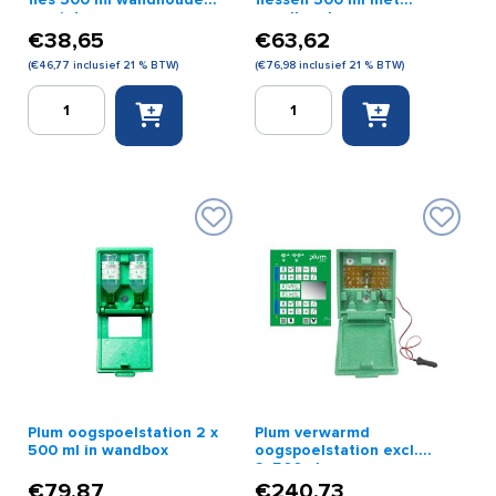
en pictogram
wandhouder
€
38,65
€
63,62
(
€
46,77
inclusief 21 % BTW)
(
€
76,98
inclusief 21 % BTW)
Plum
Plum
oogspoelstation
oogspoelstation
1
2
fles
flessen
500
500
ml
ml
wandhouder
met
en
wandhouder
pictogram
aantal
aantal
Plum oogspoelstation 2 x
Plum verwarmd
500 ml in wandbox
oogspoelstation excl.
2x500ml
€
79,87
€
240,73