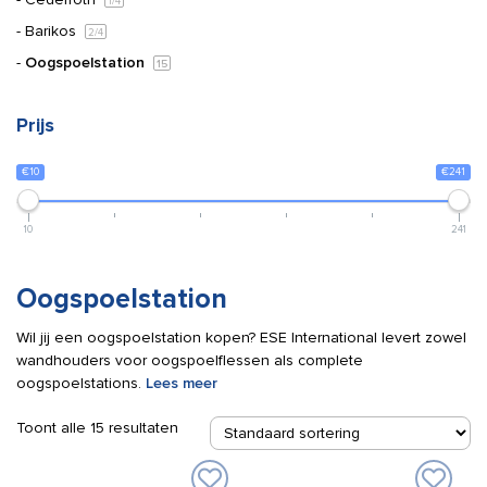
1
/4
Barikos
2
/4
Oogspoelstation
15
Prijs
€10
€241
10
241
Oogspoelstation
Wil jij een oogspoelstation kopen? ESE International levert zowel
wandhouders voor oogspoelflessen als complete
oogspoelstations.
Lees meer
Toont alle 15 resultaten