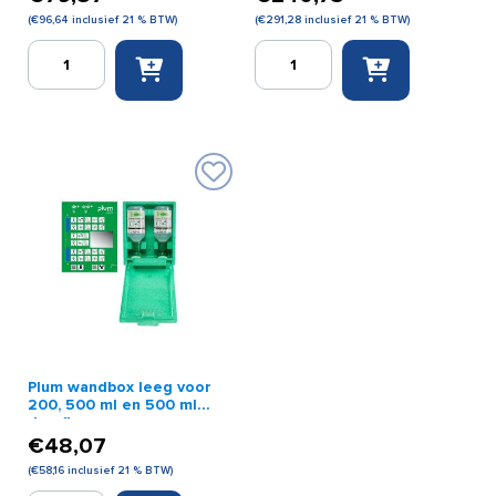
(
€
96,64
inclusief 21 % BTW)
(
€
291,28
inclusief 21 % BTW)
Plum
Plum
oogspoelstation
verwarmd
2
oogspoelstation
x
excl.
500
2x500ml
ml
aantal
in
wandbox
aantal
Plum wandbox leeg voor
200, 500 ml en 500 ml
duo flessen
€
48,07
(
€
58,16
inclusief 21 % BTW)