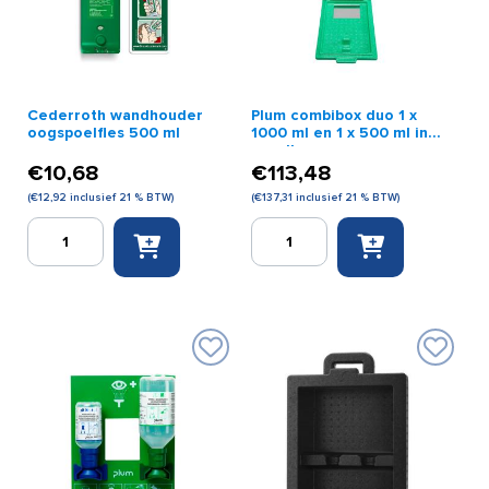
Cederroth wandhouder
Plum combibox duo 1 x
oogspoelfles 500 ml
1000 ml en 1 x 500 ml in
wandbox
€
10,68
€
113,48
(
€
12,92
inclusief 21 % BTW)
(
€
137,31
inclusief 21 % BTW)
Cederroth
Plum
wandhouder
combibox
oogspoelfles
duo
500
1
ml
x
aantal
1000
ml
en
1
x
500
ml