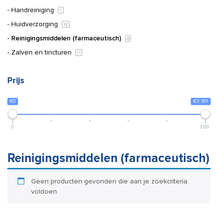
Handreiniging
1
Huidverzorging
18
Reinigingsmiddelen (farmaceutisch)
0
Zalven en tincturen
11
Prijs
€0
€3 501
0
3 501
Reinigingsmiddelen (farmaceutisch)
Geen producten gevonden die aan je zoekcriteria
voldoen.