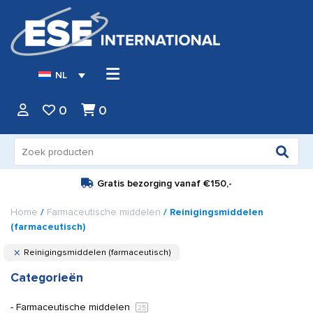
NL
0
0
Zoeken
naar:
Gratis bezorging vanaf
€150,-
Home
/
Farmaceutische middelen
/ Reinigingsmiddelen
(farmaceutisch)
Reinigingsmiddelen (farmaceutisch)
Categorieën
Farmaceutische middelen
25