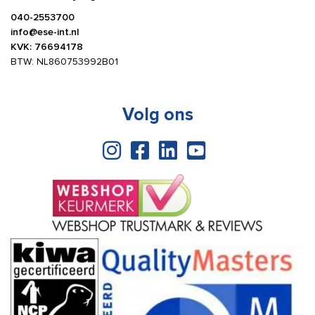
040-2553700
info@ese-int.nl
KVK: 76694178
BTW: NL860753992B01
Volg ons