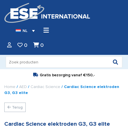
NL
0
0
Zoeken
naar:
Gratis bezorging vanaf
€150,-
Home
/
AED
/
Cardiac Science
/ Cardiac Science elektroden
G3, G3 elite
Terug
Cardiac Science elektroden G3, G3 elite