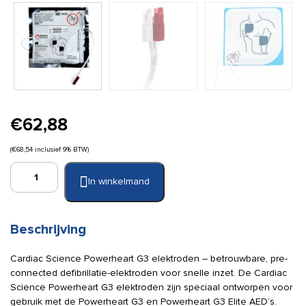
€
62,88
(
€
68,54
inclusief 9% BTW)
Cardiac
In winkelmand
Science
elektroden
G3,
G3
Beschrijving
elite
aantal
Cardiac Science Powerheart G3 elektroden – betrouwbare, pre-
connected defibrillatie-elektroden voor snelle inzet. De Cardiac
Science Powerheart G3 elektroden zijn speciaal ontworpen voor
gebruik met de Powerheart G3 en Powerheart G3 Elite AED’s.