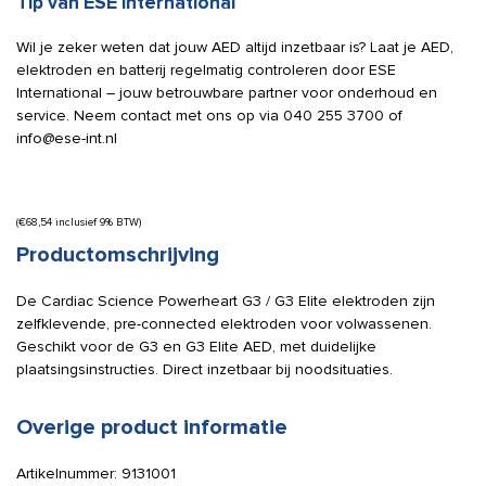
Tip van ESE International
Wil je zeker weten dat jouw AED altijd inzetbaar is? Laat je AED,
elektroden en batterij regelmatig controleren door ESE
International – jouw betrouwbare partner voor onderhoud en
service. Neem contact met ons op via 040 255 3700 of
info@ese-int.nl
(
€
68,54
inclusief 9% BTW)
Productomschrijving
De Cardiac Science Powerheart G3 / G3 Elite elektroden zijn
zelfklevende, pre-connected elektroden voor volwassenen.
Geschikt voor de G3 en G3 Elite AED, met duidelijke
plaatsingsinstructies. Direct inzetbaar bij noodsituaties.
Overige product informatie
Artikelnummer:
9131001