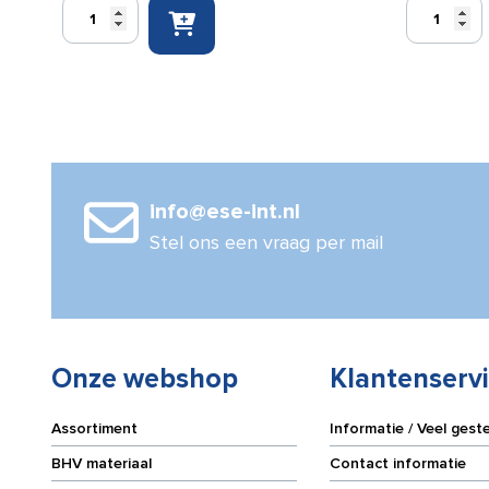
Defibtech
Defibtech
Lifeline
Lifeline
AED
Trainer
Kinderelektroden
Vervangings
aantal
(5
paar)
aantal
info@ese-int.nl
Stel ons een vraag per mail
Onze webshop
Klantenserv
Assortiment
Informatie / Veel gest
BHV materiaal
Contact informatie