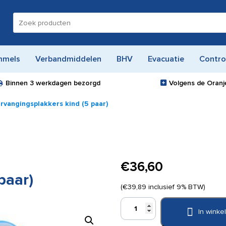
Zoeken
naar:
mmels
Verbandmiddelen
BHV
Evacuatie
Contro
Binnen
3 werkdagen
bezorgd
Volgens de Oranje
ervangingsplakkers kind (5 paar)
€
36,60
paar)
(
€
39,89
inclusief 9% BTW)
Defibtech
In wink
Lifeline
Trainer