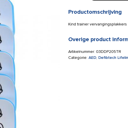
vervangingsplakkers
kind
Productomschrijving
(5
paar)
Kind trainer vervangingsplakkers
aantal
Overige product infor
Artikelnummer:
03DDP205TR
Categorie:
AED
,
Defibtech Lifeli