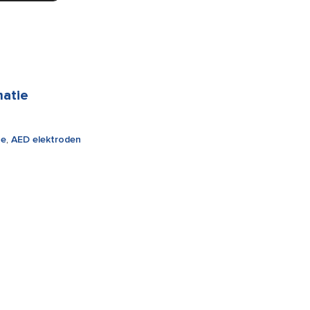
matie
ne
,
AED elektroden