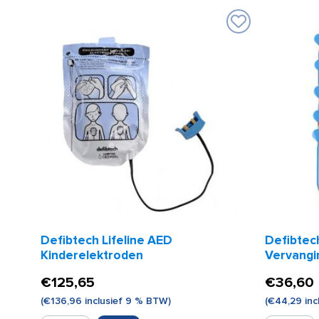
Defibtech Lifeline AED
Defibtech
Kinderelektroden
Vervangin
€
125,65
€
36,60
(
€
136,96
inclusief 9 % BTW)
(
€
44,29
inc