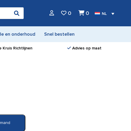
0
0
NL
le en onderhoud
Snel bestellen
 Kruis Richtlijnen
Advies op maat
elmand