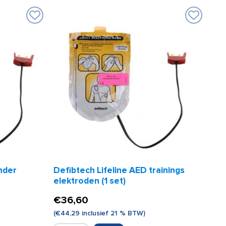
nder
Defibtech Lifeline AED trainings
elektroden (1 set)
€
36,60
(
€
44,29
inclusief 21 % BTW)