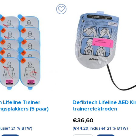
 Lifeline Trainer
Defibtech Lifeline AED Ki
gsplakkers (5 paar)
trainerelektroden
€
36,60
lusief 21 % BTW)
(
€
44,29
inclusief 21 % BTW)