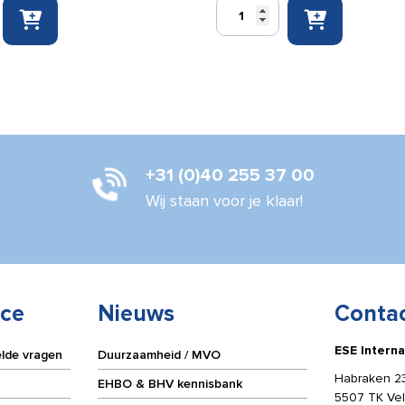
Defibtech
Lifeline
AED
plakkers
Kinder
trainerelektroden
aantal
+31 (0)40 255 37 00
Wij staan voor je klaar!
ice
Nieuws
Conta
ESE Interna
elde vragen
Duurzaamheid / MVO
Habraken 2
EHBO & BHV kennisbank
5507 TK Ve