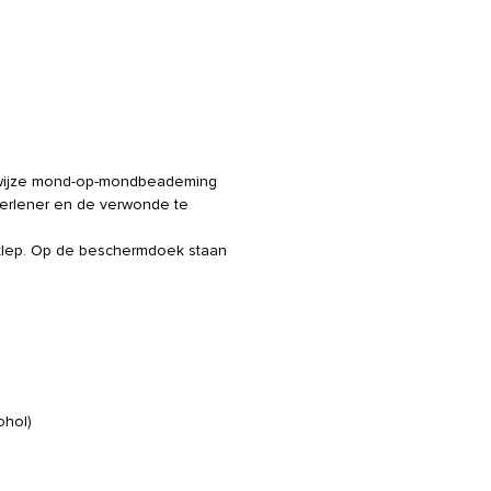
e wijze mond-op-mondbeademing
pverlener en de verwonde te
klep. Op de beschermdoek staan
ohol)