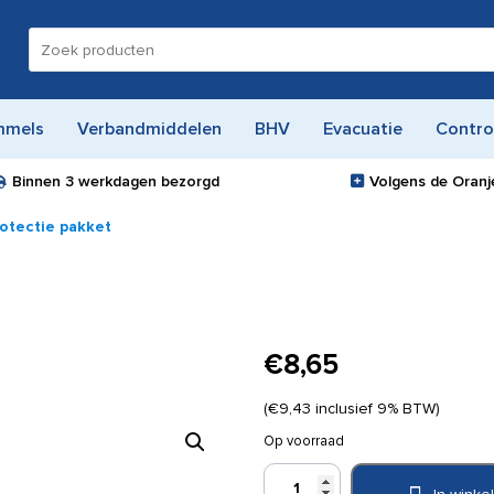
Zoeken
naar:
mmels
Verbandmiddelen
BHV
Evacuatie
Contro
Binnen
3 werkdagen
bezorgd
Volgens de Oranje
otectie pakket
€
8,65
(
€
9,43
inclusief 9% BTW)
Op voorraad
Cederroth