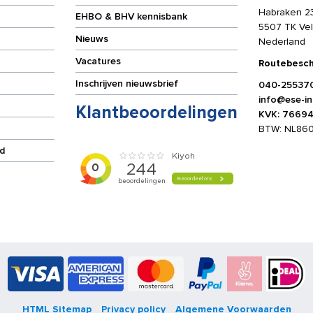
Habraken 2
EHBO & BHV kennisbank
5507 TK Ve
Nieuws
Nederland
Vacatures
Routebesch
Inschrijven nieuwsbrief
040-25537
info@ese-int
Klantbeoordelingen
KVK: 7669
BTW: NL86
d
HTML Sitemap
Privacy policy
Algemene Voorwaarden