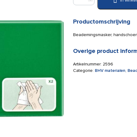
In wink
protectie
pakket
aantal
Productomschrijving
Beademingsmasker, handschoen
Overige product infor
Artikelnummer:
2596
Categorie:
BHV materialen
,
Bead