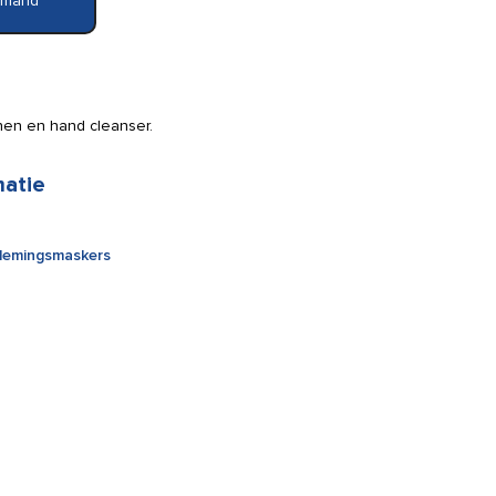
elmand
en en hand cleanser.
matie
emingsmaskers