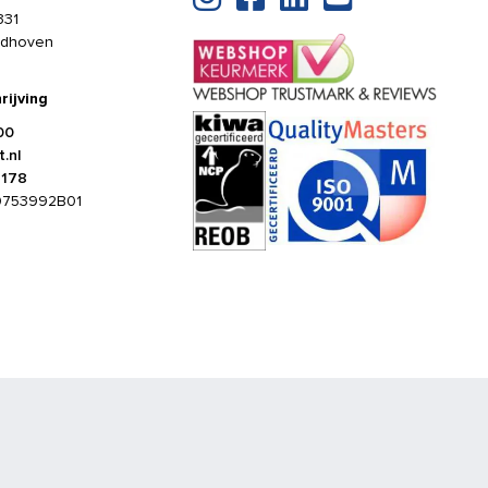
331
ldhoven
rijving
00
.nl
4178
0753992B01