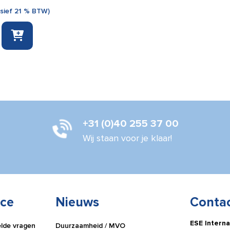
usief 21 % BTW)
sdoekje
+31 (0)40 255 37 00
Wij staan voor je klaar!
ice
Nieuws
Conta
ESE Interna
elde vragen
Duurzaamheid / MVO