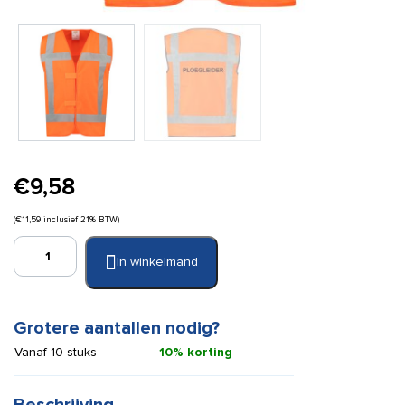
€
9,58
(
€
11,59
inclusief 21% BTW)
Hesje
In winkelmand
RWS
oranje
opdruk
Ploegleider
Grotere aantallen nodig?
(maat
Vanaf 10 stuks
10% korting
XXL)
aantal