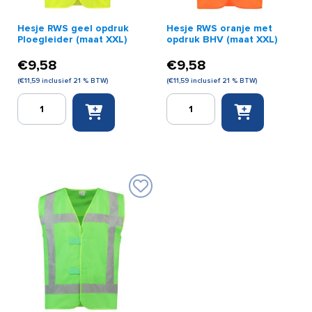
Hesje RWS geel opdruk
Hesje RWS oranje met
Ploegleider (maat XXL)
opdruk BHV (maat XXL)
€
9,58
€
9,58
(
€
11,59
inclusief 21 % BTW)
(
€
11,59
inclusief 21 % BTW)
Hesje
Hesje
RWS
RWS
geel
oranje
opdruk
met
Ploegleider
opdruk
(maat
BHV
XXL)
(maat
aantal
XXL)
aantal