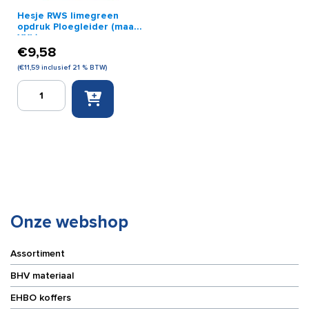
Hesje RWS limegreen
opdruk Ploegleider (maat
XXL)
€
9,58
(
€
11,59
inclusief 21 % BTW)
Hesje
RWS
limegreen
opdruk
Ploegleider
(maat
XXL)
aantal
Onze webshop
Assortiment
BHV materiaal
EHBO koffers