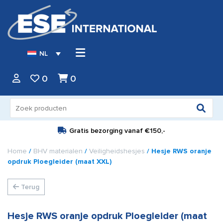
NL
0
0
Zoeken
naar:
Gratis bezorging vanaf
€150,-
Home
/
BHV materialen
/
Veiligheidshesjes
/ Hesje RWS oranje
opdruk Ploegleider (maat XXL)
Terug
Hesje RWS oranje opdruk Ploegleider (maat