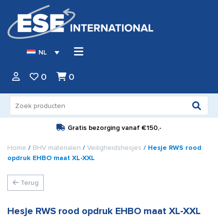
NL
0
0
Zoeken
naar:
Gratis bezorging vanaf
€150,-
Home
/
BHV materialen
/
Veiligheidshesjes
/ Hesje RWS rood
opdruk EHBO maat XL-XXL
Terug
Hesje RWS rood opdruk EHBO maat XL-XXL