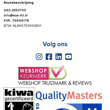
Routebeschrijving
040-2553700
info@ese-int.nl
KVK: 76694178
BTW: NL860753992B01
Volg ons