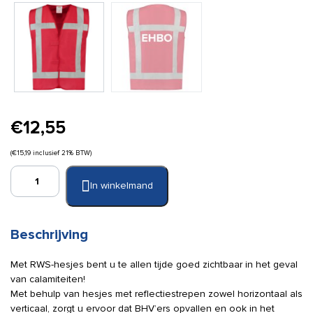
€
12,55
(
€
15,19
inclusief 21% BTW)
Hesje
In winkelmand
RWS
rood
opdruk
EHBO
Beschrijving
maat
XL-
Met RWS-hesjes bent u te allen tijde goed zichtbaar in het geval
XXL
van calamiteiten!
aantal
Met behulp van hesjes met reflectiestrepen zowel horizontaal als
verticaal, zorgt u ervoor dat BHV’ers opvallen en ook in het