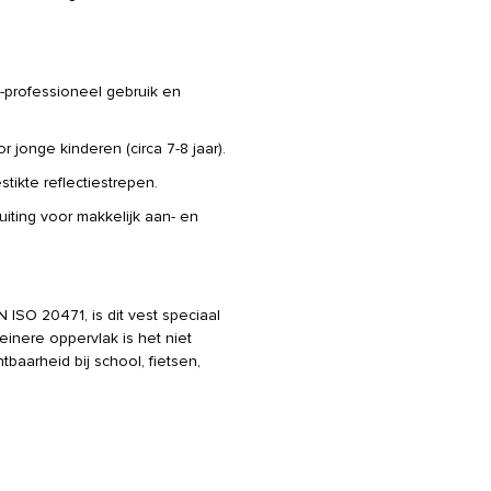
t-professioneel gebruik en
r jonge kinderen (circa 7-8 jaar).
tikte reflectiestrepen.
uiting voor makkelijk aan- en
ISO 20471, is dit vest speciaal
inere oppervlak is het niet
tbaarheid bij school, fietsen,