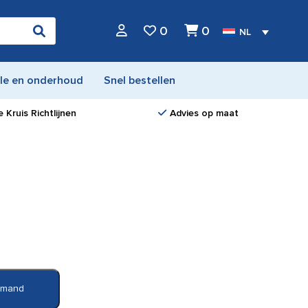
0
0
NL
le en onderhoud
Snel bestellen
 Kruis Richtlijnen
Advies op maat
elmand