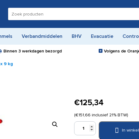
Zoeken
naar:
mmels
Verbandmiddelen
BHV
Evacuatie
Contro
Binnen
3 werkdagen
bezorgd
Volgens de Oranje
x 9 kg
€
125,34
(
€
151,66
inclusief 21% BTW)
Poederblusser
In wink
Ecofex
9