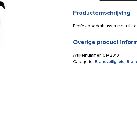
kg
aantal
Productomschrijving
Ecofex poederblusser met uitste
Overige product infor
Artikelnummer:
0142013
Categorie:
Brandveiligheid
,
Bran