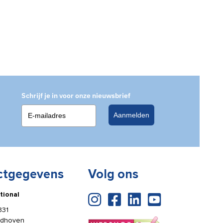
Schrijf je in voor onze nieuwsbrief
Aanmelden
ctgegevens
Volg ons
tional
331
ldhoven