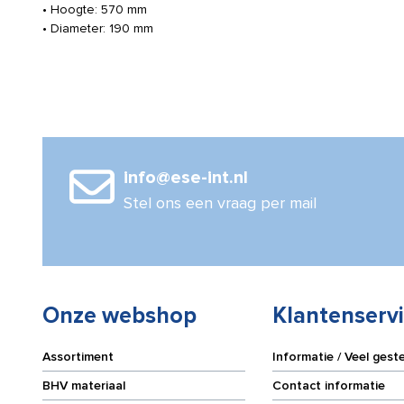
• Hoogte: 570 mm
• Diameter: 190 mm
info@ese-int.nl
Stel ons een vraag per mail
Onze webshop
Klantenserv
Assortiment
Informatie / Veel gest
BHV materiaal
Contact informatie