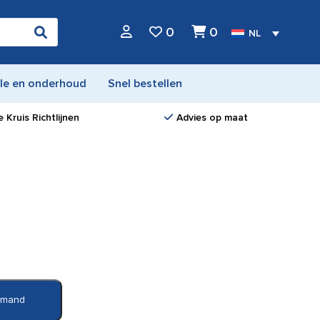
0
0
NL
le en onderhoud
Snel bestellen
 Kruis Richtlijnen
Advies op maat
elmand