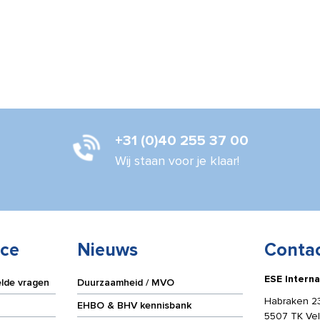
+31 (0)40 255 37 00
Wij staan voor je klaar!
ice
Nieuws
Conta
ESE Interna
elde vragen
Duurzaamheid / MVO
Habraken 2
EHBO & BHV kennisbank
5507 TK Ve