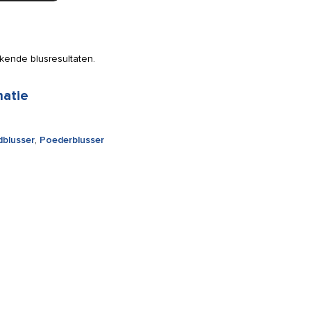
kende blusresultaten.
matie
dblusser
,
Poederblusser