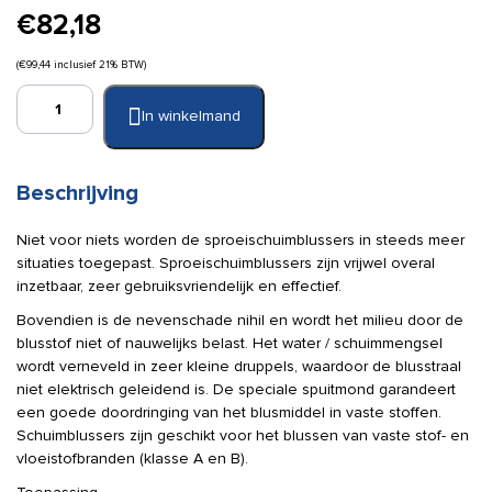
€
82,18
(
€
99,44
inclusief 21% BTW)
Schuimblusser
In winkelmand
2
L
aantal
Beschrijving
Niet voor niets worden de sproeischuimblussers in steeds meer
situaties toegepast. Sproeischuimblussers zijn vrijwel overal
inzetbaar, zeer gebruiksvriendelijk en effectief.
Bovendien is de nevenschade nihil en wordt het milieu door de
blusstof niet of nauwelijks belast. Het water / schuimmengsel
wordt verneveld in zeer kleine druppels, waardoor de blusstraal
niet elektrisch geleidend is. De speciale spuitmond garandeert
een goede doordringing van het blusmiddel in vaste stoffen.
Schuimblussers zijn geschikt voor het blussen van vaste stof- en
vloeistofbranden (klasse A en B).