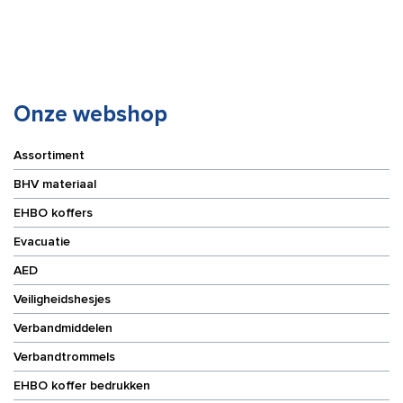
300
cm
x
aantal
300
mm
aantal
Onze webshop
Assortiment
BHV materiaal
EHBO koffers
Evacuatie
AED
Veiligheidshesjes
Verbandmiddelen
Verbandtrommels
EHBO koffer bedrukken