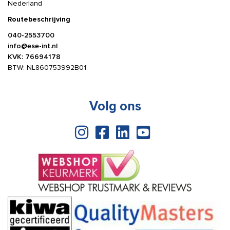
Nederland
Routebeschrijving
040-2553700
info@ese-int.nl
KVK: 76694178
BTW: NL860753992B01
Volg ons