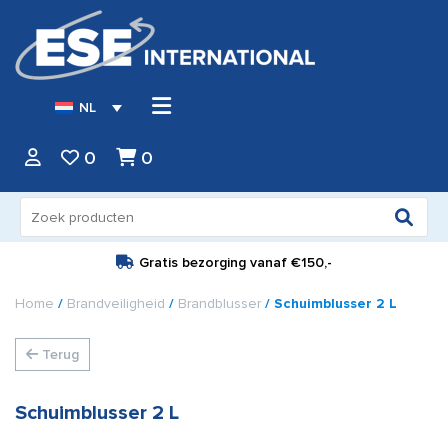
NL
0
0
Zoeken
naar:
Gratis bezorging vanaf
€150,-
Home
/
Brandveiligheid
/
Brandblusser
/ Schuimblusser 2 L
Terug
Schuimblusser 2 L