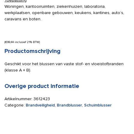
Toepassing
Woningen, kantoorruimten, ziekenhuizen, laboratoria,
werkplaatsen, openbare gebouwen, keukens, kantines, auto’s,
caravans en boten.
(
€
99,44
inclusief 21% BTW)
Productomschrijving
Geschikt voor het blussen van vaste stof- en vloeistofbranden
(klasse A + B).
Overige product informatie
Artikelnummer:
3612423
Categorie:
Brandveiligheid
,
Brandblusser
,
Schuimblusser