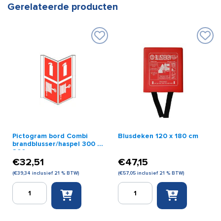
Gerelateerde producten
Pictogram bord Combi
Blusdeken 120 x 180 cm
brandblusser/haspel 300 x
300 mm
€
32,51
€
47,15
(
€
39,34
inclusief 21 % BTW)
(
€
57,05
inclusief 21 % BTW)
Pictogram
Blusdeken
bord
120
Combi
x
brandblusser/haspel
180