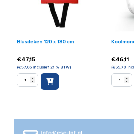
Blusdeken 120 x 180 cm
Koolmono
€
47,15
€
46,11
(
€
57,05
inclusief 21 % BTW)
(
€
55,79
inc
Blusdeken
Koolmonoxi
120
melder
x
FireAngel
180
aantal
cm
aantal
info@ese-int.nl