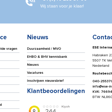
Wij staan voor je klaar!
ice
Nieuws
Conta
ESE Interna
elde vragen
Duurzaamheid / MVO
Habraken 2
EHBO & BHV kennisbank
5507 TK Ve
Nieuws
Nederland
Vacatures
Routebesch
Inschrijven nieuwsbrief
040-25537
info@ese-int
Klantbeoordelingen
KVK: 7669
BTW: NL86
d