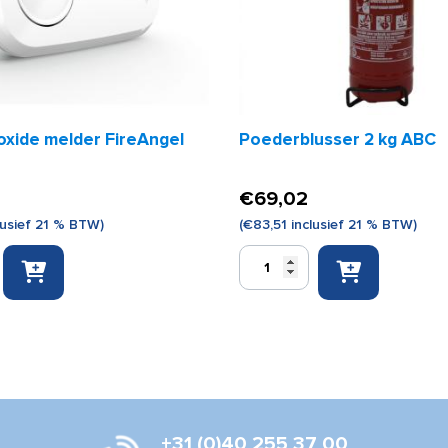
xide melder FireAngel
Poederblusser 2 kg ABC
€
69,02
lusief 21 % BTW)
(
€
83,51
inclusief 21 % BTW)
de
Poederblusser
2
kg
ABC
aantal
+31 (0)40 255 37 00