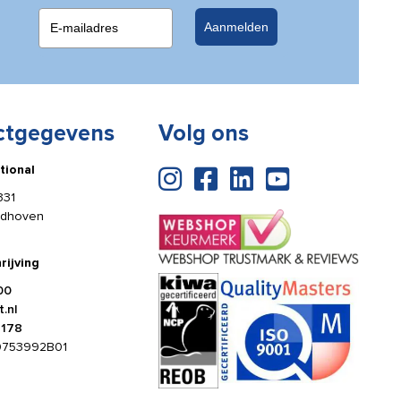
Aanmelden
ctgegevens
Volg ons
tional
331
ldhoven
rijving
00
.nl
4178
0753992B01