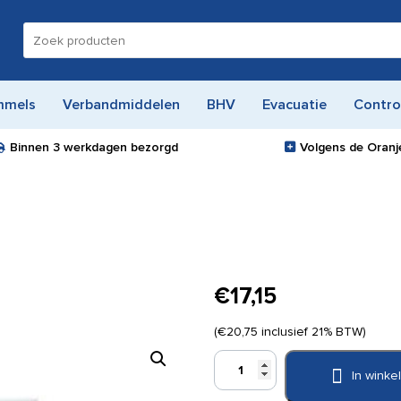
Zoeken
naar:
mmels
Verbandmiddelen
BHV
Evacuatie
Contro
Binnen
3 werkdagen
bezorgd
Volgens de Oranje
€
17,15
(
€
20,75
inclusief 21% BTW)
Optische
In wink
rookmelder
aantal