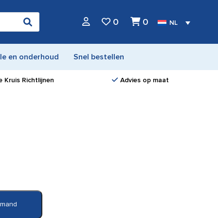
0
0
NL
le en onderhoud
Snel bestellen
 Kruis Richtlijnen
Advies op maat
elmand