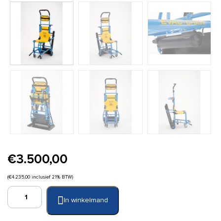
€
3.500,00
(
€
4.235,00
inclusief 21% BTW)
Evac
In winkelmand
Power
1000H