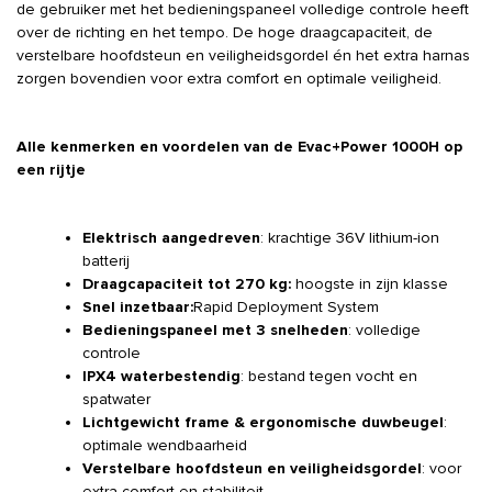
de gebruiker met het bedieningspaneel volledige controle heeft
over de richting en het tempo. De hoge draagcapaciteit, de
verstelbare hoofdsteun en veiligheidsgordel én het extra harnas
zorgen bovendien voor extra comfort en optimale veiligheid.
Alle kenmerken en voordelen van de Evac+Power 1000H op
een rijtje
Elektrisch aangedreven
: krachtige 36V lithium-ion
batterij
Draagcapaciteit tot 270 kg:
hoogste in zijn klasse
Snel inzetbaar:
Rapid Deployment System
Bedieningspaneel met 3 snelheden
: volledige
controle
IPX4 waterbestendig
: bestand tegen vocht en
spatwater
Lichtgewicht frame & ergonomische duwbeugel
:
optimale wendbaarheid
Verstelbare hoofdsteun en veiligheidsgordel
: voor
extra comfort en stabiliteit