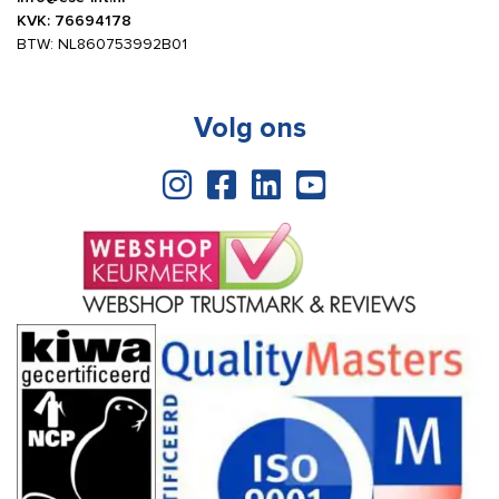
KVK: 76694178
BTW: NL860753992B01
Volg ons