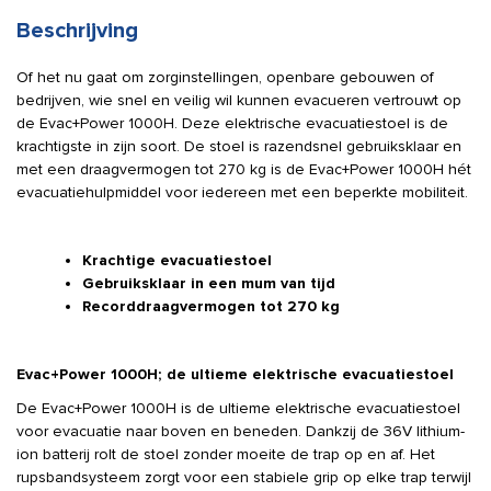
evacuatiestoel
aantal
Beschrijving
Of het nu gaat om zorginstellingen, openbare gebouwen of
bedrijven, wie snel en veilig wil kunnen evacueren vertrouwt op
de Evac+Power 1000H. Deze elektrische evacuatiestoel is de
krachtigste in zijn soort. De stoel is razendsnel gebruiksklaar en
met een draagvermogen tot 270 kg is de Evac+Power 1000H hét
evacuatiehulpmiddel voor iedereen met een beperkte mobiliteit.
Krachtige evacuatiestoel
Gebruiksklaar in een mum van tijd
Recorddraagvermogen tot 270 kg
Evac+Power 1000H; de ultieme elektrische evacuatiestoel
De Evac+Power 1000H is de ultieme elektrische evacuatiestoel
voor evacuatie naar boven en beneden. Dankzij de 36V lithium-
ion batterij rolt de stoel zonder moeite de trap op en af. Het
rupsbandsysteem zorgt voor een stabiele grip op elke trap terwijl