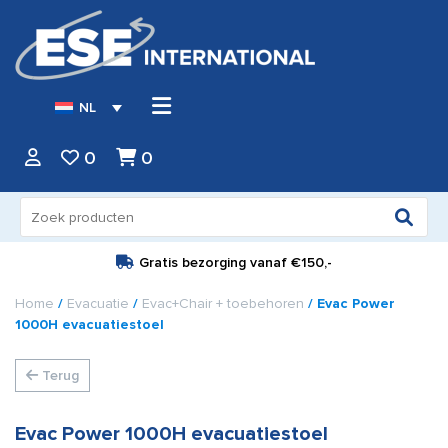
NL
0
0
Zoeken
naar:
Gratis bezorging vanaf
€150,-
Home
/
Evacuatie
/
Evac+Chair + toebehoren
/ Evac Power
1000H evacuatiestoel
Terug
Evac Power 1000H evacuatiestoel