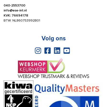
040-2553700
info@ese-int.nl
KVK: 76694178
BTW: NL860753992B01
Volg ons