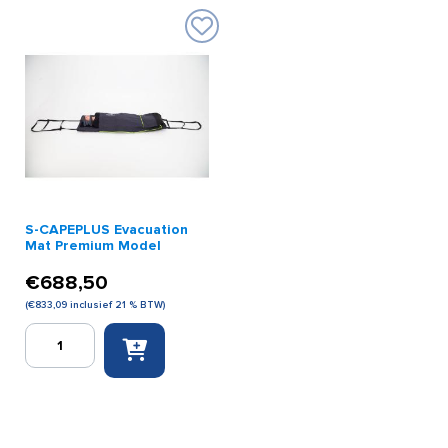
(
Extra
Dutch
aantal
)
aantal
S-CAPEPLUS Evacuation
Mat Premium Model
€
688,50
(
€
833,09
inclusief 21 % BTW)
S-
CAPEPLUS
Evacuation
Mat
Premium
Model