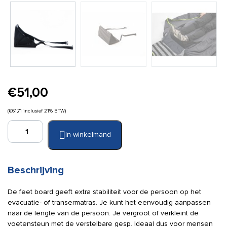
€
51,00
(
€
61,71
inclusief 21% BTW)
S-
In winkelmand
CAPEPLUS
Premium
Feet
Board
Beschrijving
aantal
De feet board geeft extra stabiliteit voor de persoon op het
evacuatie- of transermatras. Je kunt het eenvoudig aanpassen
naar de lengte van de persoon. Je vergroot of verkleint de
voetensteun met de verstelbare gesp. Ideaal dus voor mensen