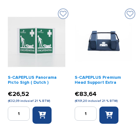
S-CAPEPLUS Panorama
S-CAPEPLUS Premium
Picto Sigh ( Dutch )
Head Support Extra
€
26,52
€
83,64
(
€
32,09
inclusief 21 % BTW)
(
€
101,20
inclusief 21 % BTW)
S-
S-
CAPEPLUS
CAPEPLUS
Panorama
Premium
Picto
Head
Sigh
Support