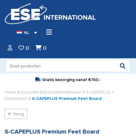
NL
0
0
Zoeken
naar:
Gratis bezorging vanaf
€150,-
Home
/
Evacuatie
/
Evacuatiematrassen
/
S-CAPEPLUS +
toebehoren
/ S-CAPEPLUS Premium Feet Board
Terug
S-CAPEPLUS Premium Feet Board