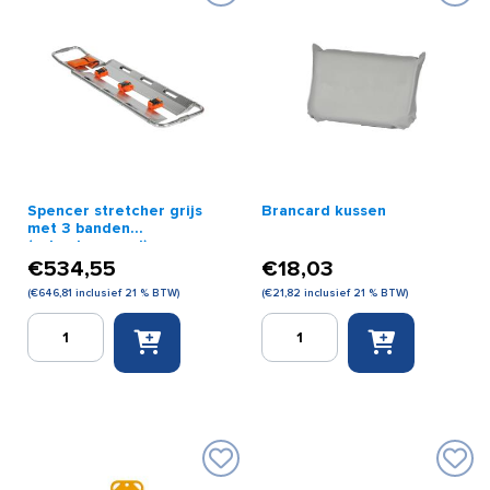
Spencer stretcher grijs
Brancard kussen
met 3 banden
(schepbrancard)
€
534,55
€
18,03
(
€
646,81
inclusief 21 % BTW)
(
€
21,82
inclusief 21 % BTW)
Spencer
Brancard
stretcher
kussen
grijs
aantal
met
3
banden
(schepbrancard)
aantal