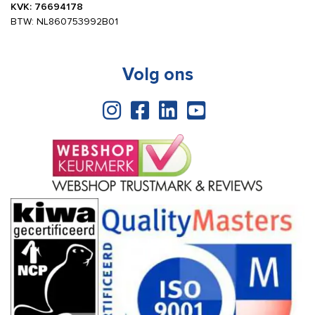
KVK: 76694178
BTW: NL860753992B01
Volg ons