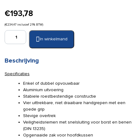
€
193,78
(
€
234,47
inclusief 21% BTW)
Brancard
In winkelmand
2
x
opvouwbaar
gegalv.
Beschrijving
DIN
aantal
Specificaties
Enkel of dubbel opvouwbaar
Aluminium uitvoering
Stabiele roestbestendige constructie
Vier uittrekbare, niet draaibare handgrepen met een
goede grip
Stevige overtrek
Veiligheidsriemen met snelsluiting voor borst en benen
(DIN 13235)
Opgenaaide zak voor hoofdkussen