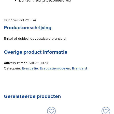
Lichtechtheid (uitgezonderd wit)
(
€
234,47
inclusief 21% BTW)
Productomschrijving
Enkel of dubbel opvouwbare brancard.
Overige product informatie
Artikelnummer:
600350024
Categorie:
Evacuatie
,
Evacuatiemiddelen
,
Brancard
Gerelateerde producten