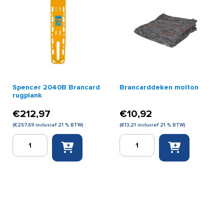
Spencer 2040B Brancard
Brancarddeken molton
rugplank
€
212,97
€
10,92
(
€
257,69
inclusief 21 % BTW)
(
€
13,21
inclusief 21 % BTW)
Spencer
Brancarddeken
2040B
molton
Brancard
aantal
rugplank
aantal