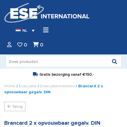
NL
0
0
Zoeken
naar:
Gratis bezorging vanaf
€150,-
Home
/
Evacuatie
/
Evacuatiemiddelen
/ Brancard 2 x
opvouwbaar gegalv. DIN
Terug
Brancard 2 x opvouwbaar gegalv. DIN