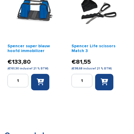
Spencer super blauw
Spencer Life scissors
hoofd immobilizer
Match 3
€
133,80
€
81,55
(
€
161,90
inclusief 21 % BTW)
(
€
98,68
inclusief 21 % BTW)
Spencer
Spencer
super
Life
blauw
scissors
hoofd
Match
immobilizer
3
aantal
aantal