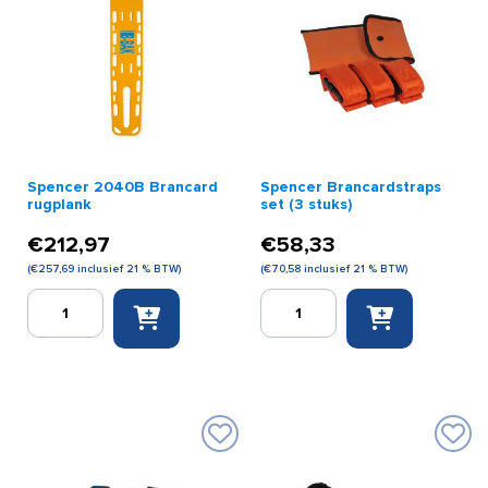
Spencer 2040B Brancard
Spencer Brancardstraps
rugplank
set (3 stuks)
€
212,97
€
58,33
(
€
257,69
inclusief 21 % BTW)
(
€
70,58
inclusief 21 % BTW)
Spencer
Spencer
2040B
Brancardstraps
Brancard
set
rugplank
(3
aantal
stuks)
aantal