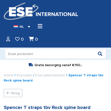
NL
0
0
Zoeken
naar:
Gratis bezorging vanaf
€150,-
Home
/
Evacuatie
/
Evacuatiemiddelen
/ Spencer T straps tbv
Rock spine board
Terug
Spencer T straps tbv Rock spine board