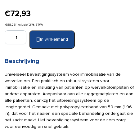
€
72,93
(
€
88,25
inclusief 21% BTW)
Spencer
In winkelmand
T
straps
tbv
Rock
Beschrijving
spine
board
Universeel bevestigingssysteem voor immobilisatie van de
aantal
wervelkolom. Een praktisch en robuust systeem voor
immobilisatie en insluiting van patiënten op wervelkolomplaten of
andere apparaten. Aanpasbaar aan alle ruggegraatplaten en aan
alle patiënten, dankzij het uitbreidingssysteem op de
lengtegordel. Gemaakt met polypropyleenband van 50 mm (1.96
in), dat vóór het naaien een speciale behandeling ondergaat die
het zacht maakt. Het bevestigingssysteem voor de riem zorgt
voor eenvoudig en snel gebruik.