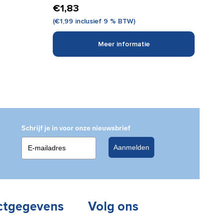
€
1,83
(
€
1,99
inclusief 9 % BTW)
Meer informatie
Schrijf je in voor onze nieuwsbrief
Aanmelden
ctgegevens
Volg ons