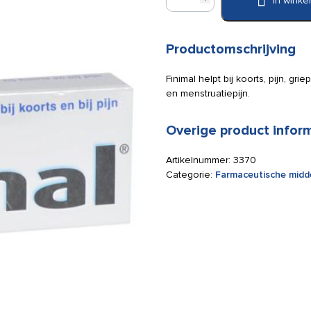
In wink
tabletten
(16
stuks)
aantal
Productomschrijving
Finimal helpt bij koorts, pijn, gri
en menstruatiepijn.
Overige product infor
Artikelnummer:
3370
Categorie:
Farmaceutische midd