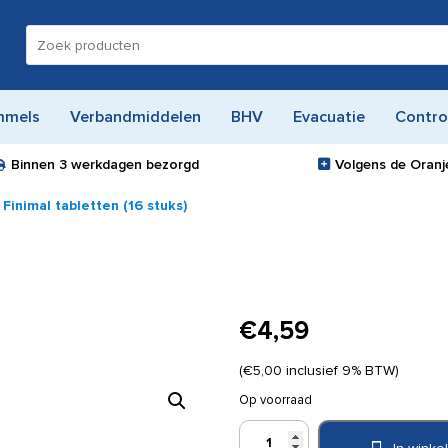
Zoeken
naar:
mmels
Verbandmiddelen
BHV
Evacuatie
Contro
Binnen
3 werkdagen
bezorgd
Volgens de Oranje
 Finimal tabletten (16 stuks)
€
4,59
(
€
5,00
inclusief 9% BTW)
Op voorraad
Finimal