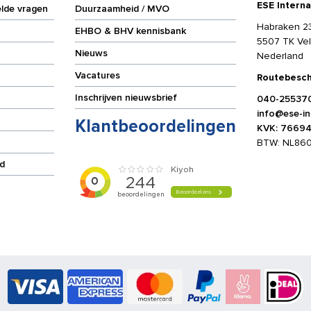
ESE Interna
elde vragen
Duurzaamheid / MVO
Habraken 2
EHBO & BHV kennisbank
5507 TK Ve
Nieuws
Nederland
Vacatures
Routebesch
Inschrijven nieuwsbrief
040-25537
info@ese-int
Klantbeoordelingen
KVK: 7669
BTW: NL86
d