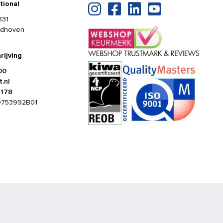
tional
331
ldhoven
rijving
00
.nl
4178
0753992B01