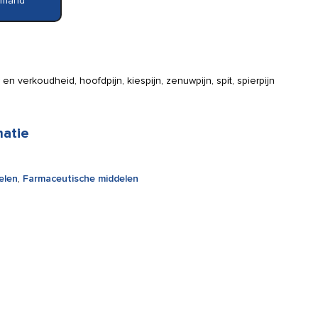
elmand
ep en verkoudheid, hoofdpijn, kiespijn, zenuwpijn, spit, spierpijn
matie
elen
,
Farmaceutische middelen