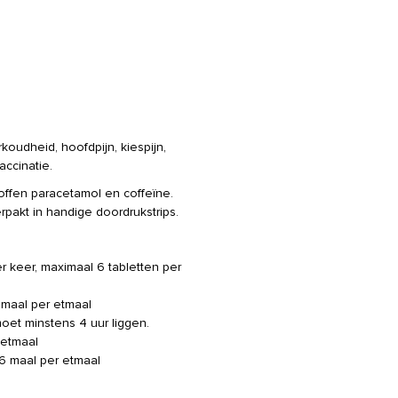
rkoudheid, hoofdpijn, kiespijn,
accinatie.
offen paracetamol en coffeïne.
rpakt in handige doordrukstrips.
er keer, maximaal 6 tabletten per
6 maal per etmaal
oet minstens 4 uur liggen.
 etmaal
-6 maal per etmaal