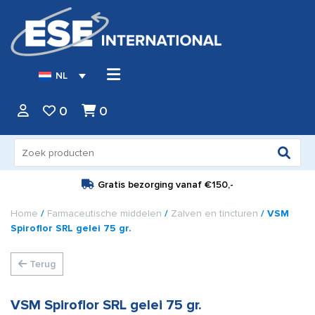
NL
0
0
Zoeken
naar:
Gratis bezorging vanaf
€150,-
Home
/
Farmaceutische middelen
/
Zalven en tincturen
/ VSM
Spiroflor SRL gelei 75 gr.
Terug
VSM Spiroflor SRL gelei 75 gr.