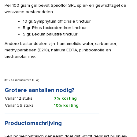
Per 100 gram gel bevat Spiroflor SRL spier- en gewrichtsgel de
werkzame bestanddelen:
10 gr. Symphytum officinale tinctuur
5 gr. Rhus toxicodendron tinctuur
5 gr. Ledum palustre tinctuur
Andere bestanddelen zijn: hamamelidis water, carbomeer,
methylparabeen (E218), natrium EDTA, pijnboomolie en
triethanolamine.
(
€
12,47
inclusief 9% BTW)
Grotere aantallen nodig?
Vanaf 12 stuks
7% korting
Vanaf 36 stuks
10% korting
Productomschrijving
Een homeopathisch geneesmiddel dat wordt gebruikt bij spier-