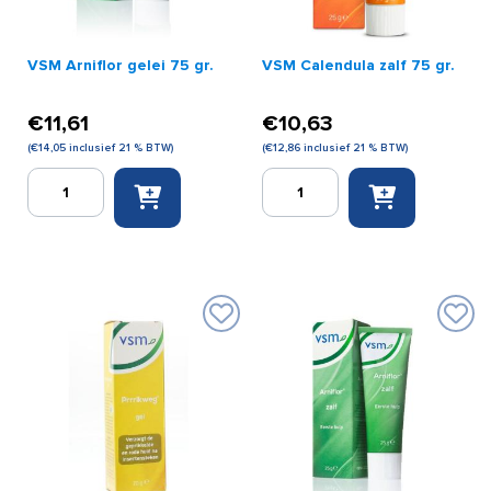
VSM Arniflor gelei 75 gr.
VSM Calendula zalf 75 gr.
€
11,61
€
10,63
(
€
14,05
inclusief 21 % BTW)
(
€
12,86
inclusief 21 % BTW)
VSM
VSM
Arniflor
Calendula
gelei
zalf
75
75
gr.
gr.
aantal
aantal