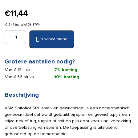
€
11,44
(
€
12,47
inclusief 9% BTW)
VSM
In winkelmand
Spiroflor
SRL
gelei
75
Grotere aantallen nodig?
gr.
Vanaf 12 stuks
7% korting
aantal
Vanaf 36 stuks
10% korting
Beschrijving
VSM Spiroflor SRL spier- en gewrichtsgel is een homeopathisch
geneesmiddel dat wordt gebruikt bij spier- en gewrichtspijn, een
stijve nek of rug, rugpijn of spit en pijn door kneuzing, verrekking
of overbelasting van spieren. De toepassing is uitsluitend
gebaseerd op de homeopathie.