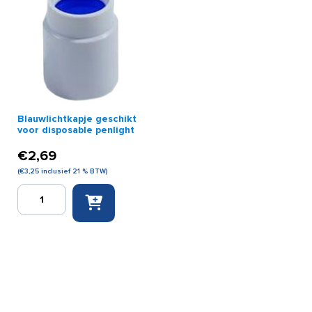
Blauwlichtkapje geschikt
voor disposable penlight
€
2,69
(
€
3,25
inclusief 21 % BTW)
Blauwlichtkapje
geschikt
voor
disposable
penlight
aantal