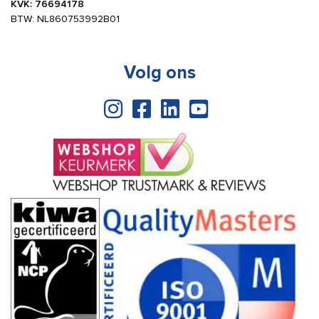
KVK: 76694178
BTW: NL860753992B01
Volg ons