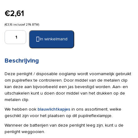
€
2,61
(
€
3,16
inclusief 21% BTW)
Penlight
In winkelmand
/
disposable
ooglampje
aantal
Beschrijving
Deze penlight / disposable ooglamp wordt voornamelijk gebruikt
om pupilreflex te controleren. Door middel van de metalen clip
kan deze aan bijvoorbeeld een jas bevestigd worden. Aan- en
uitschakelen kunt u doen door middel van het drukken op de
metalen clip.
We hebben ook
blauwlichtkapjes
in ons assortiment, welke
geschikt zijn voor het plaatsen op dit pupilreflexlampje.
Wanneer de batterijen van deze penlight leeg zijn, kunt u de
penlight weggooien.