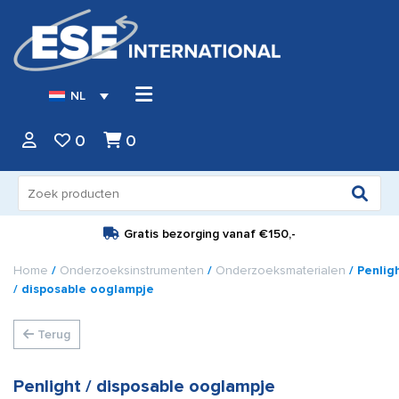
NL
0
0
Zoeken
naar:
Gratis bezorging vanaf
€150,-
Home
/
Onderzoeksinstrumenten
/
Onderzoeksmaterialen
/ Penlig
/ disposable ooglampje
Terug
Penlight / disposable ooglampje