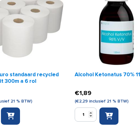
Euro standaard recycled
Alcohol Ketonatus 70% 11
it 300m a 6 rol
€
1,89
lusief 21 % BTW)
(
€
2,29
inclusief 21 % BTW)
Alcohol
Ketonatus
70%
110
ml