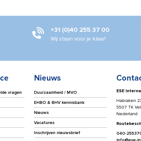
aantal
+31 (0)40 255 37 00
Wij staan voor je klaar!
ice
Nieuws
Conta
ESE Interna
elde vragen
Duurzaamheid / MVO
Habraken 2
EHBO & BHV kennisbank
5507 TK Ve
Nieuws
Nederland
Vacatures
Routebesch
Inschrijven nieuwsbrief
040-25537
info@ese-int