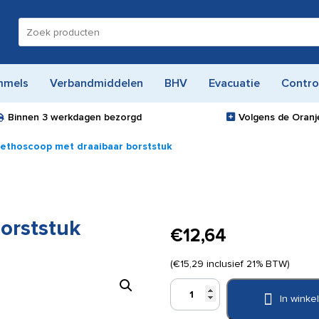
Zoeken
naar:
mmels
Verbandmiddelen
BHV
Evacuatie
Contro
Binnen
3 werkdagen
bezorgd
Volgens de Oranje
tethoscoop met draaibaar borststuk
orststuk
€
12,64
(
€
15,29
inclusief 21% BTW)
Stethoscoop
In wink
met
draaibaar