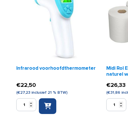
Infrarood voorhoofdthermometer
Midi Rol 
naturel w
€
22,50
€
26,33
(
€
27,23
inclusief 21 % BTW)
(
€
31,86
inc
Infrarood
Midi
voorhoofdthermometer
Rol
aantal
Euro
standaard
recycled