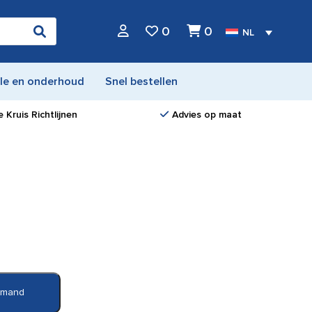
0
0
NL
le en onderhoud
Snel bestellen
 Kruis Richtlijnen
Advies op maat
elmand