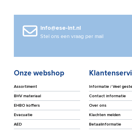
naturel
wit
300m
a
info@ese-int.nl
6
rol
Stel ons een vraag per mail
aantal
Onze webshop
Klantenserv
Assortiment
Informatie / Veel gest
BHV materiaal
Contact informatie
EHBO koffers
Over ons
Evacuatie
Klachten melden
AED
Betaalinformatie