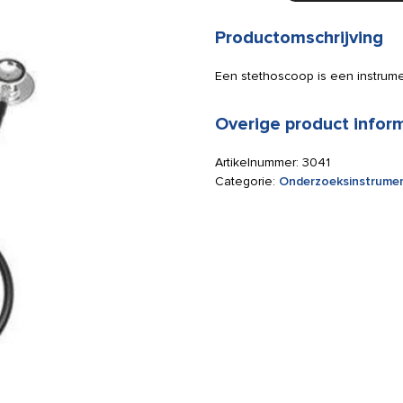
borststuk
aantal
Productomschrijving
Een stethoscoop is een instrumen
Overige product infor
Artikelnummer:
3041
Categorie:
Onderzoeksinstrume