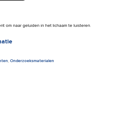
t om naar geluiden in het lichaam te luisteren.
matie
nten
,
Onderzoeksmaterialen