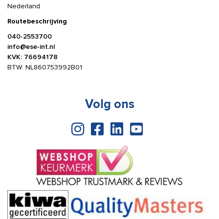
Nederland
Routebeschrijving
040-2553700
info@ese-int.nl
KVK: 76694178
BTW: NL860753992B01
Volg ons