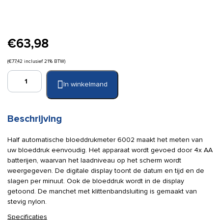
€
63,98
(
€
77,42
inclusief 21% BTW)
Bloeddrukmeter
In winkelmand
half
automatisch
excl.
1x
Beschrijving
LR6
batterijen
Half automatische bloeddrukmeter 6002 maakt het meten van
aantal
uw bloeddruk eenvoudig. Het apparaat wordt gevoed door 4x AA
batterijen, waarvan het laadniveau op het scherm wordt
weergegeven. De digitale display toont de datum en tijd en de
slagen per minuut. Ook de bloeddruk wordt in de display
getoond. De manchet met klittenbandsluiting is gemaakt van
stevig nylon.
Specificaties