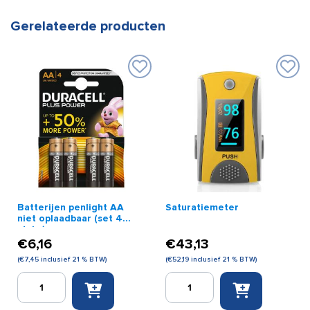
Gerelateerde producten
Batterijen penlight AA
Saturatiemeter
niet oplaadbaar (set 4
stuks)
€
6,16
€
43,13
(
€
7,45
inclusief 21 % BTW)
(
€
52,19
inclusief 21 % BTW)
Batterijen
Saturatiemeter
penlight
aantal
AA