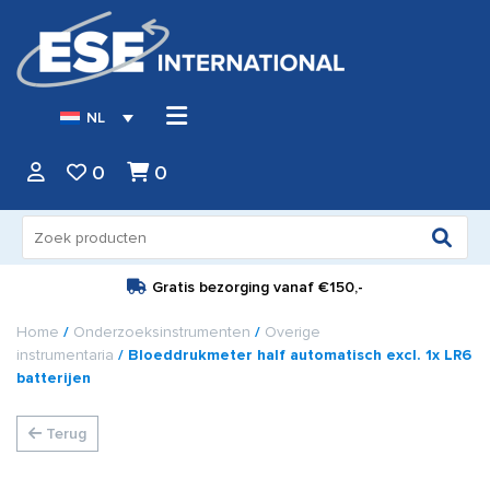
NL
0
0
Zoeken
naar:
Gratis bezorging vanaf
€150,-
Home
/
Onderzoeksinstrumenten
/
Overige
instrumentaria
/ Bloeddrukmeter half automatisch excl. 1x LR6
batterijen
Terug