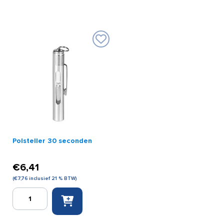
niet
oplaadbaar
(set
4
stuks)
aantal
Polsteller 30 seconden
€
6,41
(
€
7,76
inclusief 21 % BTW)
Polsteller
30
seconden
aantal