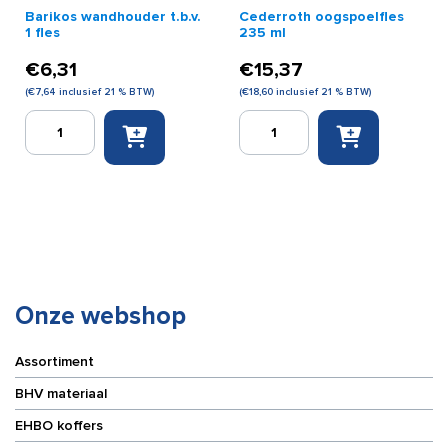
Barikos wandhouder t.b.v.
Cederroth oogspoelfles
1 fles
235 ml
€
6,31
€
15,37
(
€
7,64
inclusief 21 % BTW)
(
€
18,60
inclusief 21 % BTW)
Barikos
Cederroth
wandhouder
oogspoelfles
t.b.v.
235
1
ml
fles
aantal
aantal
Onze webshop
Assortiment
BHV materiaal
EHBO koffers