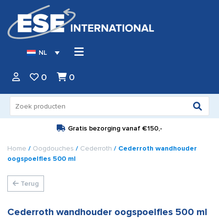
NL
0
0
Zoeken
naar:
Gratis bezorging vanaf
€150,-
Home
/
Oogdouches
/
Cederroth
/ Cederroth wandhouder
oogspoelfles 500 ml
Terug
Cederroth wandhouder oogspoelfles 500 ml