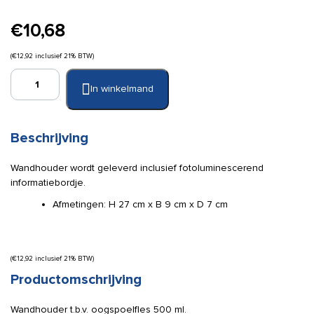
€
10,68
(
€
12,92
inclusief 21% BTW)
Cederroth
In winkelmand
wandhouder
oogspoelfles
500
ml
Beschrijving
aantal
Wandhouder wordt geleverd inclusief fotoluminescerend
informatiebordje.
Afmetingen: H 27 cm x B 9 cm x D 7 cm
(
€
12,92
inclusief 21% BTW)
Productomschrijving
Wandhouder t.b.v. oogspoelfles 500 ml.