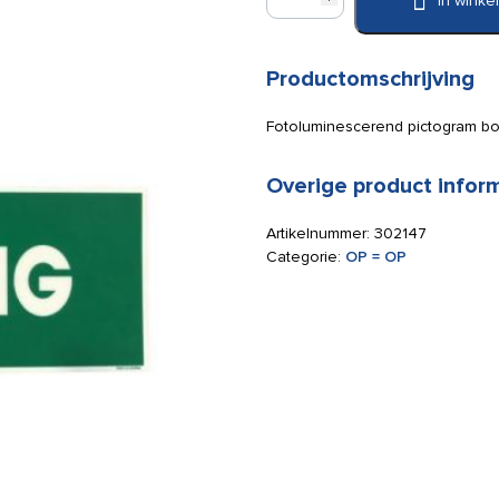
In wink
bord
Vluchtweg
200x200mm
fotoluminiserend
Productomschrijving
aantal
Fotoluminescerend pictogram bo
Overige product infor
Artikelnummer:
302147
Categorie:
OP = OP