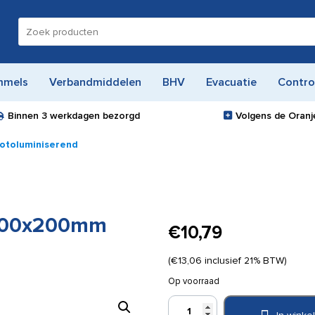
Zoeken
naar:
mmels
Verbandmiddelen
BHV
Evacuatie
Contro
Binnen
3 werkdagen
bezorgd
Volgens de Oranje
otoluminiserend
 200x200mm
€
10,79
(
€
13,06
inclusief 21% BTW)
Op voorraad
Pictogram