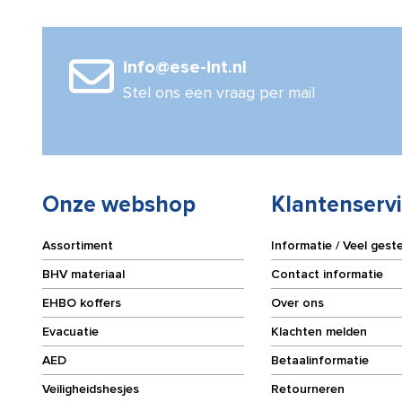
info@ese-int.nl
Stel ons een vraag per mail
Onze webshop
Klantenserv
Assortiment
Informatie / Veel gest
BHV materiaal
Contact informatie
EHBO koffers
Over ons
Evacuatie
Klachten melden
AED
Betaalinformatie
Veiligheidshesjes
Retourneren