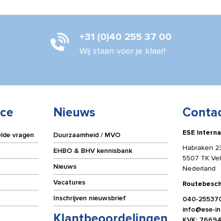
+31 (0)40 255 37 00
Wij staan voor je klaar!
ice
Nieuws
Conta
ESE Interna
elde vragen
Duurzaamheid / MVO
Habraken 2
EHBO & BHV kennisbank
5507 TK Ve
Nieuws
Nederland
Vacatures
Routebesch
Inschrijven nieuwsbrief
040-25537
info@ese-int
Klantbeoordelingen
KVK: 7669