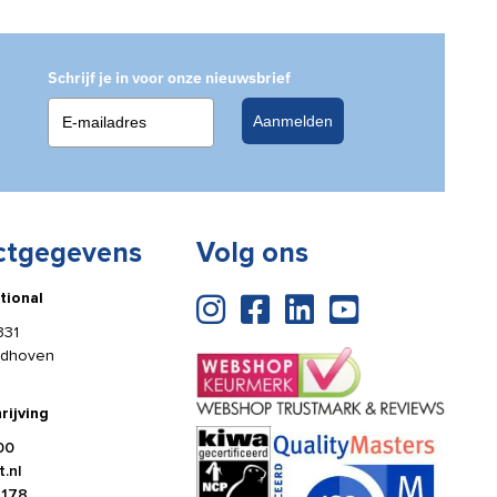
Schrijf je in voor onze nieuwsbrief
Aanmelden
ctgegevens
Volg ons
tional
331
ldhoven
rijving
00
.nl
4178