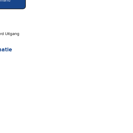
elmand
rd Uitgang
matie