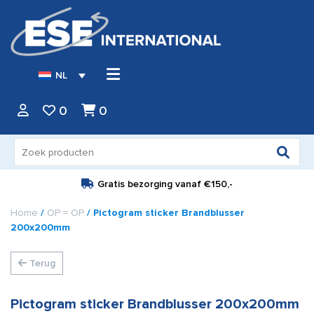
NL
0
0
Zoeken
naar:
Gratis bezorging vanaf
€150,-
Home
/
OP = OP
/ Pictogram sticker Brandblusser
200x200mm
Terug
Pictogram sticker Brandblusser 200x200mm