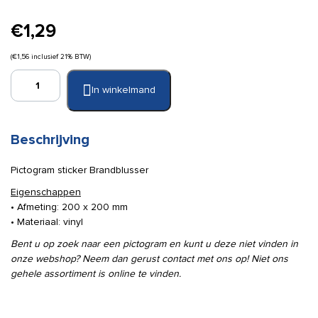
€
1,29
(
€
1,56
inclusief 21% BTW)
Pictogram
In winkelmand
sticker
Brandblusser
200x200mm
aantal
Beschrijving
Pictogram sticker Brandblusser
Eigenschappen
• Afmeting: 200 x 200 mm
• Materiaal: vinyl
Bent u op zoek naar een pictogram en kunt u deze niet vinden in
onze webshop? Neem dan gerust contact met ons op! Niet ons
gehele assortiment is online te vinden.