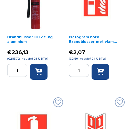
Brandblusser CO2 5 kg
Pictogram bord
aluminium
Brandblusser met vlam
200x200mm
€
236,13
€
2,07
(
€
285,72
inclusief 21 % BTW)
(
€
2,50
inclusief 21 % BTW)
Brandblusser
Pictogram
CO2
bord
5
Brandblusser
kg
met
aluminium
vlam
aantal
200x200mm
aantal