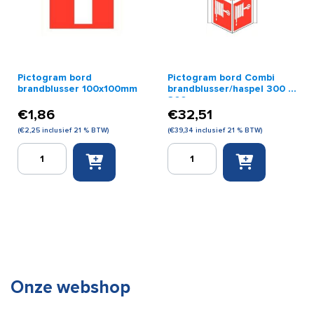
Pictogram bord
Pictogram bord Combi
brandblusser 100x100mm
brandblusser/haspel 300 x
300 mm
€
1,86
€
32,51
(
€
2,25
inclusief 21 % BTW)
(
€
39,34
inclusief 21 % BTW)
Pictogram
Pictogram
bord
bord
brandblusser
Combi
100x100mm
brandblusser/haspel
aantal
300
x
300
mm
aantal
Onze webshop