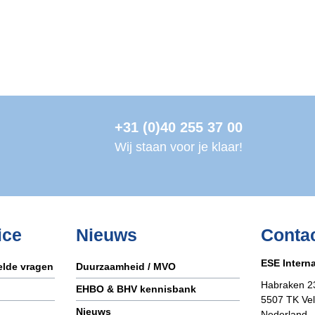
+31 (0)40 255 37 00
Wij staan voor je klaar!
ice
Nieuws
Conta
ESE Interna
telde vragen
Duurzaamheid / MVO
Habraken 2
EHBO & BHV kennisbank
5507 TK Ve
Nieuws
Nederland