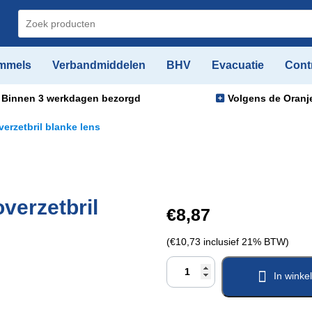
Zoeken
naar:
mmels
Verbandmiddelen
BHV
Evacuatie
Cont
Binnen
3 werkdagen
bezorgd
Volgens de Oranje
rzetbril blanke lens
erzetbril
€
8,87
(
€
10,73
inclusief 21% BTW)
Honeywell
In wink
Armamax
AX1H
overzetbril