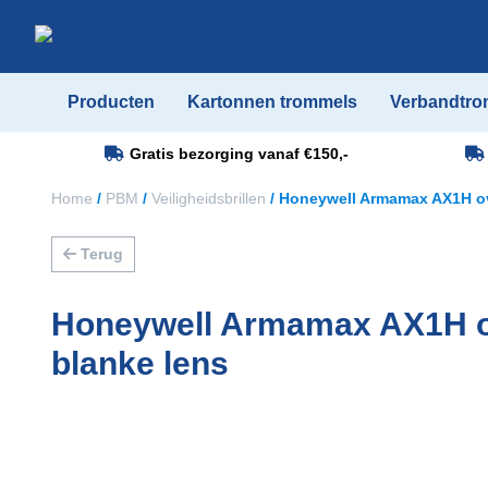
Producten
Kartonnen trommels
Verbandtro
Gratis bezorging vanaf
€150,-
Home
/
PBM
/
Veiligheidsbrillen
/ Honeywell Armamax AX1H ove
Terug
Honeywell Armamax AX1H ov
blanke lens