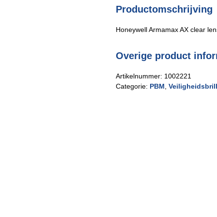
blanke
Productomschrijving
lens
aantal
Honeywell Armamax AX clear lens 
Overige product info
Artikelnummer:
1002221
Categorie:
PBM
,
Veiligheidsbril