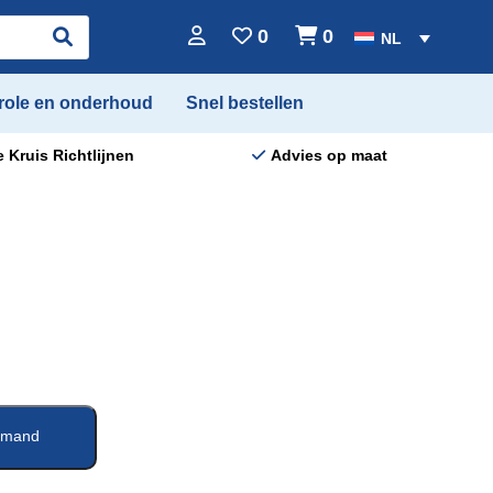
0
0
NL
role en onderhoud
Snel bestellen
 Kruis Richtlijnen
Advies op maat
elmand