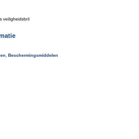
veiligheidsbril
rmatie
len
,
Beschermingsmiddelen