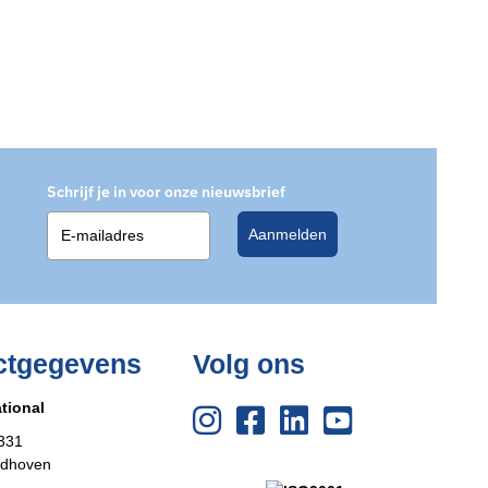
Schrijf je in voor onze nieuwsbrief
Aanmelden
ctgegevens
Volg ons
tional
331
ldhoven