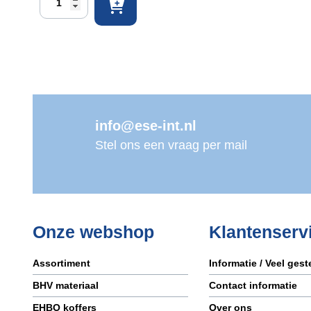
Goggle
LG20
veiligheidsbril
anti
damp
aantal
info@ese-int.nl
Stel ons een vraag per mail
Onze webshop
Klantenserv
Assortiment
Informatie / Veel ges
BHV materiaal
Contact informatie
EHBO koffers
Over ons