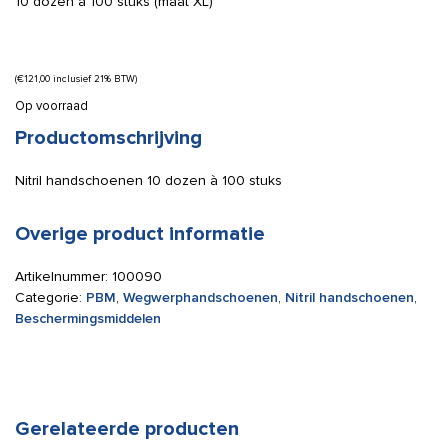
10 dozen
à
100 stuks (maat XL)
(
€
121,00
inclusief 21% BTW)
Op voorraad
Productomschrijving
Nitril handschoenen 10 dozen à 100 stuks
Overige product informatie
Artikelnummer:
100090
Categorie:
PBM
,
Wegwerphandschoenen
,
Nitril handschoenen
,
Beschermingsmiddelen
Gerelateerde producten