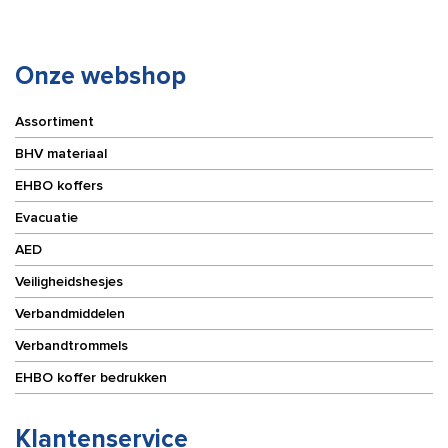
a
a
10x
10x
100
100
stuks
stuks
Onze webshop
aantal
aantal
Assortiment
BHV materiaal
EHBO koffers
Evacuatie
AED
Veiligheidshesjes
Verbandmiddelen
Verbandtrommels
EHBO koffer bedrukken
Klantenservice