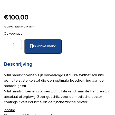
€
100,00
(
€
121,00
inclusief 21% BTW)
Op voorraad
Nitril
In winkelmand
handschoenen
blauw
maat
XL
Beschrijving
doos
a
Nitril handschoenen zijn vervaardigd uit 100% synthetisch nitril,
10x
een uiterst sterke stof die een optimale bescherming aan de
100
handen geeft.
stuks
Nitril handschoenen vormen zich uitstekend naar de hand en zijn
aantal
absoluut allergievrij. Zeer geschikt voor de medische sector,
coatings / verf industrie en de fijnchemische sector.
Inhoud