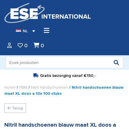
NL
0
0
Zoeken
naar:
Gratis bezorging vanaf
€150,-
Home
/
PBM
/
Nitril handschoenen
/ Nitril handschoenen blauw
maat XL doos a 10x 100 stuks
Terug
Nitril handschoenen blauw maat XL doos a