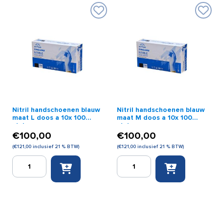
per
aantal
paar
aantal
Nitril handschoenen blauw
Nitril handschoenen blauw
maat L doos a 10x 100
maat M doos a 10x 100
stuks
stuks
€
100,00
€
100,00
(
€
121,00
inclusief 21 % BTW)
(
€
121,00
inclusief 21 % BTW)
Nitril
Nitril
handschoenen
handschoenen
blauw
blauw
maat
maat
L
M
doos
doos