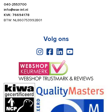
040-2553700
info@ese-int.nl
KVK: 76694178
BTW: NL860753992B01
Volg ons