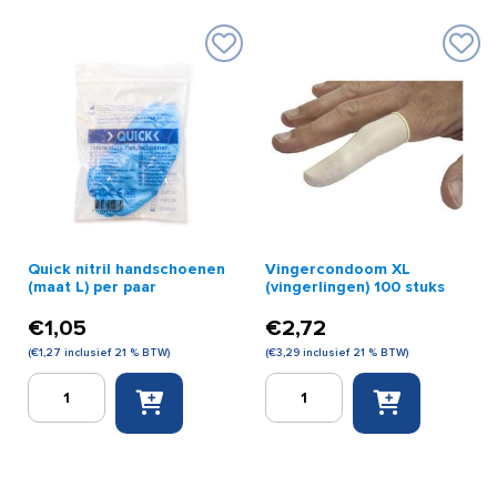
Quick nitril handschoenen
Vingercondoom XL
(maat L) per paar
(vingerlingen) 100 stuks
€
1,05
€
2,72
(
€
1,27
inclusief 21 % BTW)
(
€
3,29
inclusief 21 % BTW)
Quick
Vingercondoom
nitril
XL
handschoenen
(vingerlingen)
(maat
100
L)
stuks