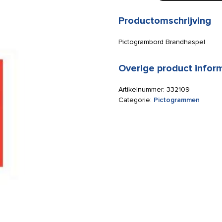
100x100mm
aantal
Productomschrijving
Pictogrambord Brandhaspel
Overige product infor
Artikelnummer:
332109
Categorie:
Pictogrammen