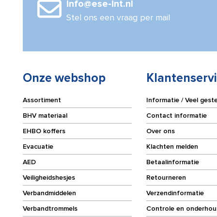
info@ese-int.nl
Stel ons een vraag per mail
Onze webshop
Klantenserv
Assortiment
Informatie / Veel gest
BHV materiaal
Contact informatie
EHBO koffers
Over ons
Evacuatie
Klachten melden
AED
Betaalinformatie
Veiligheidshesjes
Retourneren
Verbandmiddelen
Verzendinformatie
Verbandtrommels
Controle en onderhou