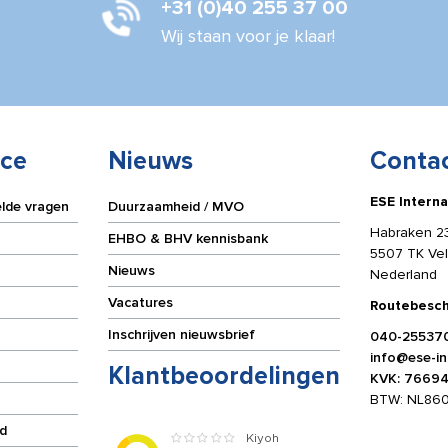
+31 (0)40 255 37 00
Wij staan voor je klaar!
ice
Nieuws
Conta
ESE Interna
elde vragen
Duurzaamheid / MVO
Habraken 2
EHBO & BHV kennisbank
5507 TK Ve
Nieuws
Nederland
Vacatures
Routebesch
Inschrijven nieuwsbrief
040-25537
info@ese-int
Klantbeoordelingen
KVK: 7669
BTW: NL86
d