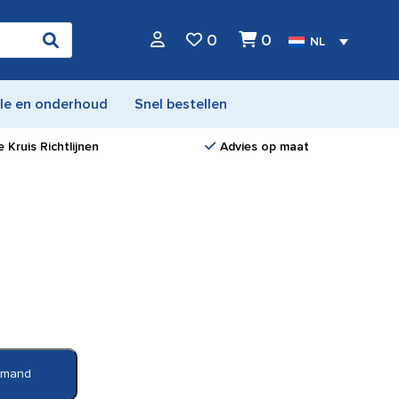
0
0
NL
le en onderhoud
Snel bestellen
 Kruis Richtlijnen
Advies op maat
elmand