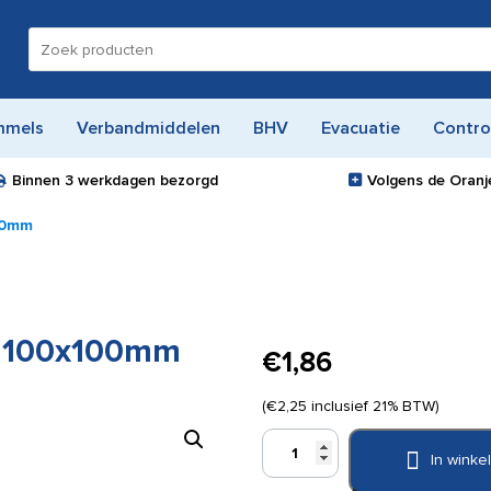
Zoeken
naar:
mmels
Verbandmiddelen
BHV
Evacuatie
Contro
Binnen
3 werkdagen
bezorgd
Volgens de Oranje
00mm
l 100x100mm
€
1,86
(
€
2,25
inclusief 21% BTW)
Pictogram
In wink
bord
brandhaspel