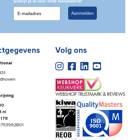
Schrijf je in voor onze nieuwsbrief
Aanmelden
ctgegevens
Volg ons
tional
331
ldhoven
rijving
00
.nl
4178
0753992B01