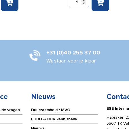
sticker
ats
Verzamelplaats
200x200mm
aantal
+31 (0)40 255 37 00
Wij staan voor je klaar!
ice
Nieuws
Conta
ESE Interna
elde vragen
Duurzaamheid / MVO
Habraken 2
EHBO & BHV kennisbank
5507 TK Ve
Nieuws