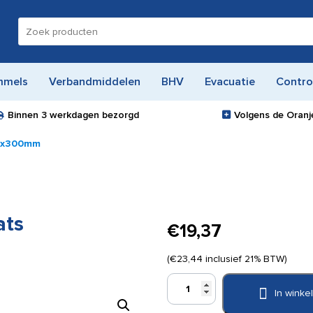
Zoeken
naar:
mmels
Verbandmiddelen
BHV
Evacuatie
Contro
Binnen
3 werkdagen
bezorgd
Volgens de Oranje
00x300mm
ats
€
19,37
(
€
23,44
inclusief 21% BTW)
Pictogram
In wink
bord
Verzamelplaats