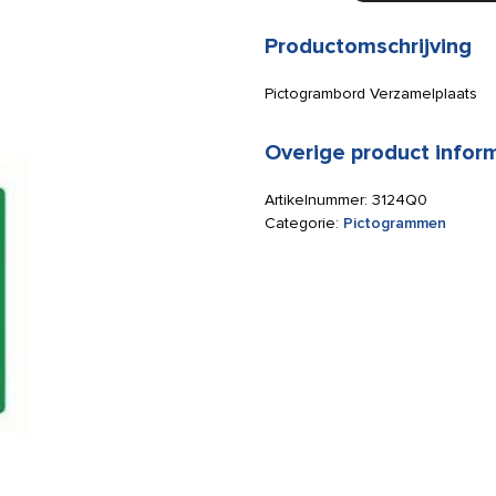
300x300mm
aantal
Productomschrijving
Pictogrambord Verzamelplaats
Overige product infor
Artikelnummer:
3124Q0
Categorie:
Pictogrammen