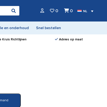
0
0
NL
le en onderhoud
Snel bestellen
 Kruis Richtlijnen
Advies op maat
elmand