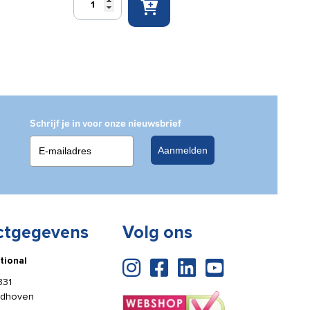
bord
Verzamelplaats
150x150mm
aantal
Schrijf je in voor onze nieuwsbrief
Aanmelden
ctgegevens
Volg ons
tional
331
ldhoven