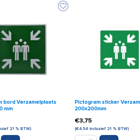
m bord Verzamelplaats
Pictogram sticker Verzam
00 mm
200x200mm
€
3,75
usief 21 % BTW)
(
€
4,54
inclusief 21 % BTW)
Pictogram