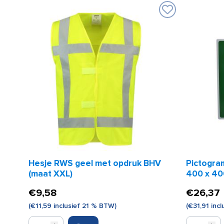
Hesje RWS geel met opdruk BHV
Pictogra
(maat XXL)
400 x 4
€
9,58
€
26,37
(
€
11,59
inclusief 21 % BTW)
(
€
31,91
incl
Hesje
Pictogram