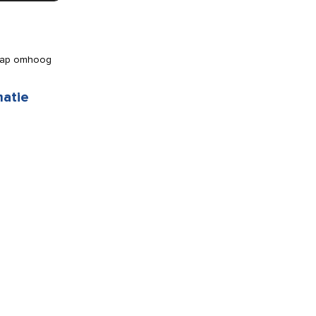
trap omhoog
matie