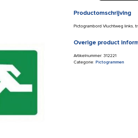
trap
links
Productomschrijving
omhoog
150x300mm
Pictogrambord Vluchtweg links, 
aantal
Overige product infor
Artikelnummer:
312221
Categorie:
Pictogrammen