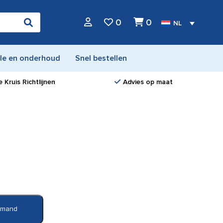
0
0
NL
le en onderhoud
Snel bestellen
 Kruis Richtlijnen
Advies op maat
elmand