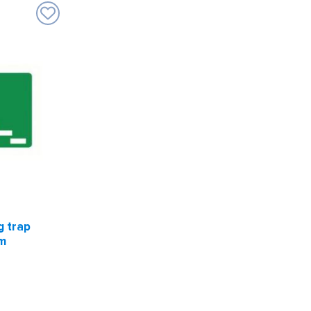
g trap
m