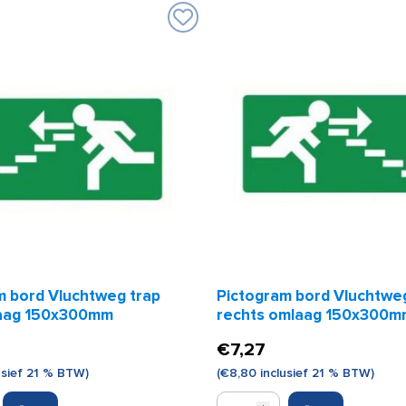
m bord Vluchtweg trap
Pictogram bord Vluchtwe
laag 150x300mm
rechts omlaag 150x300m
€
7,27
usief 21 % BTW)
(
€
8,80
inclusief 21 % BTW)
Pictogram