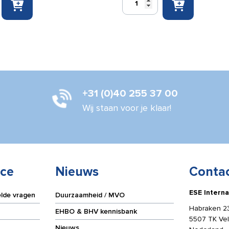
bord
Vluchtweg
trap
rechts
omlaag
150x300mm
aantal
+31 (0)40 255 37 00
Wij staan voor je klaar!
ice
Nieuws
Conta
ESE Interna
elde vragen
Duurzaamheid / MVO
Habraken 2
EHBO & BHV kennisbank
5507 TK Ve
Nieuws