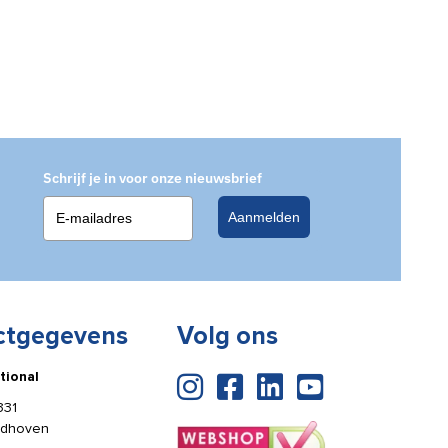
Schrijf je in voor onze nieuwsbrief
Aanmelden
ctgegevens
Volg ons
tional
331
ldhoven