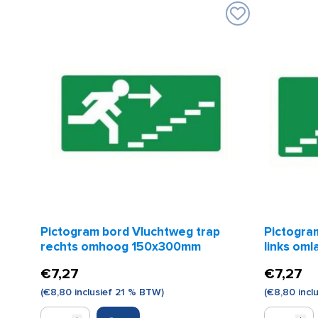
Pictogram bord Vluchtweg trap
Pictogra
rechts omhoog 150x300mm
links om
€
7,27
€
7,27
(
€
8,80
inclusief 21 % BTW)
(
€
8,80
incl
Pictogram
Pictogram