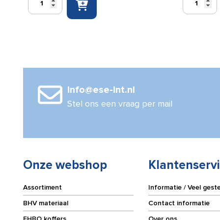
bord
bord
Vluchtweg
Vluchtweg
trap
trap
rechts
links
omhoog
omlaag
150x300mm
150x300mm
aantal
aantal
info@ese-int.nl
Stel ons een vraag per mail
Onze webshop
Klantenserv
Assortiment
Informatie / Veel gest
BHV materiaal
Contact informatie
EHBO koffers
Over ons