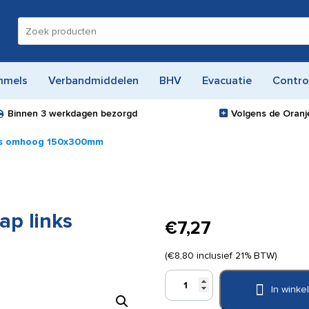
Zoeken
naar:
mmels
Verbandmiddelen
BHV
Evacuatie
Contro
Binnen
3 werkdagen
bezorgd
Volgens de Oranje
nks omhoog 150x300mm
ap links
€
7,27
(
€
8,80
inclusief 21% BTW)
Pictogram
In wink
bord
Vluchtweg