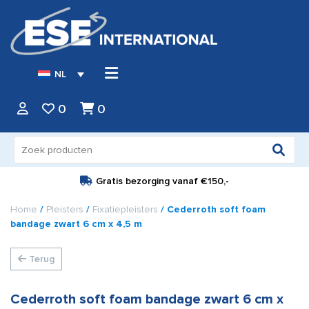
NL
0
0
Zoeken
naar:
Gratis bezorging vanaf
€150,-
Home
/
Pleisters
/
Fixatiepleisters
/ Cederroth soft foam
bandage zwart 6 cm x 4,5 m
Terug
Cederroth soft foam bandage zwart 6 cm x