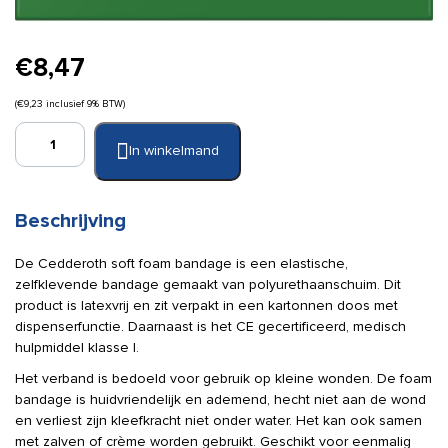
€
8,47
(
€
9,23
inclusief 9% BTW)
Cederroth
In winkelmand
soft
foam
bandage
zwart
Beschrijving
6
cm
De Cedderoth soft foam bandage is een elastische,
x
zelfklevende bandage gemaakt van polyurethaanschuim. Dit
4,5
product is latexvrij en zit verpakt in een kartonnen doos met
m
dispenserfunctie. Daarnaast is het CE gecertificeerd, medisch
aantal
hulpmiddel klasse I.
Het verband is bedoeld voor gebruik op kleine wonden. De foam
bandage is huidvriendelijk en ademend, hecht niet aan de wond
en verliest zijn kleefkracht niet onder water. Het kan ook samen
met zalven of crème worden gebruikt. Geschikt voor eenmalig