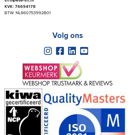
info@ese-int.nl
KVK: 76694178
BTW: NL860753992B01
Volg ons