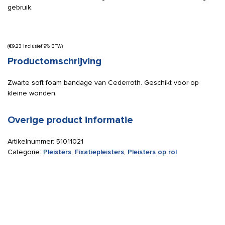
gebruik.
(
€
9,23
inclusief 9% BTW)
Productomschrijving
Zwarte soft foam bandage van Cederroth. Geschikt voor op
kleine wonden.
Overige product informatie
Artikelnummer:
51011021
Categorie:
Pleisters
,
Fixatiepleisters
,
Pleisters op rol