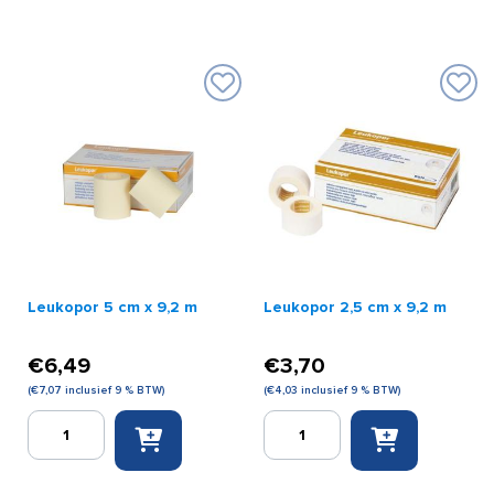
x
gazen
5
10
m
x
aantal
10
cm
(100
stuks)
aantal
Leukopor 5 cm x 9,2 m
Leukopor 2,5 cm x 9,2 m
€
6,49
€
3,70
(
€
7,07
inclusief 9 % BTW)
(
€
4,03
inclusief 9 % BTW)
Leukopor
Leukopor
5
2,5
cm
cm
x
x