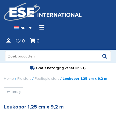
NL
0
0
Zoeken
naar:
Gratis bezorging vanaf
€150,-
Home
/
Pleisters
/
Fixatiepleisters
/ Leukopor 1,25 cm x 9,2 m
Terug
Leukopor 1,25 cm x 9,2 m