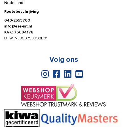
Nederland
Routebeschrijving
040-2553700
info@ese-int.nl
KVK: 76694178
BTW: NL860753992B01
Volg ons