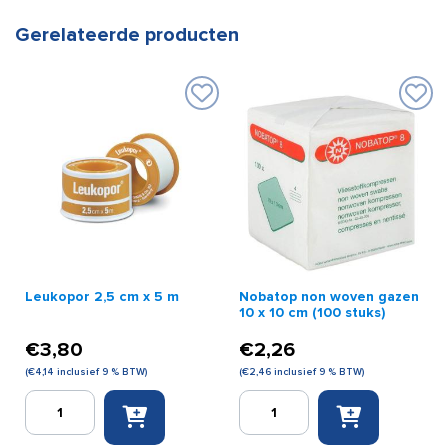
Gerelateerde producten
Leukopor 2,5 cm x 5 m
Nobatop non woven gazen
10 x 10 cm (100 stuks)
€
3,80
€
2,26
(
€
4,14
inclusief 9 % BTW)
(
€
2,46
inclusief 9 % BTW)
Leukopor
Nobatop
2,5
non
cm
woven