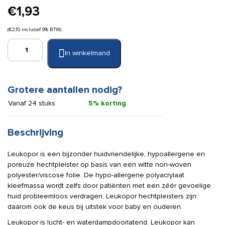
€
1,93
(
€
2,10
inclusief 9% BTW)
Leukopor
In winkelmand
1,25
cm
x
9,2
Grotere aantallen nodig?
m
Vanaf 24 stuks
5% korting
aantal
Beschrijving
Leukopor is een bijzonder huidvriendelijke, hypoallergene en
poreuze hechtpleister op basis van een witte non-woven
polyester/viscose folie. De hypo-allergene polyacrylaat
kleefmassa wordt zelfs door patiënten met een zéér gevoelige
huid probleemloos verdragen. Leukopor hechtpleisters zijn
daarom ook de keus bij uitstek voor baby en ouderen.
Leukopor is lucht- en waterdampdoorlatend. Leukopor kan