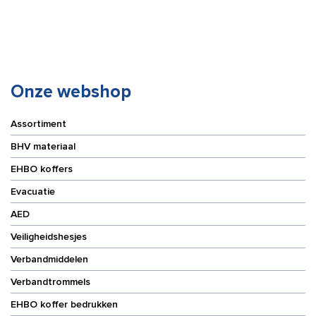
9,2
9,2
m
m
aantal
aantal
Onze webshop
Assortiment
BHV materiaal
EHBO koffers
Evacuatie
AED
Veiligheidshesjes
Verbandmiddelen
Verbandtrommels
EHBO koffer bedrukken