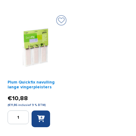
Elastic
&
pleisters
Water
aantal
Resistant
pleisterdispenser
aantal
Plum Quickfix navulling
lange vingerpleisters
€
10,88
(
€
11,86
inclusief 9 % BTW)
Plum
Quickfix
navulling
lange