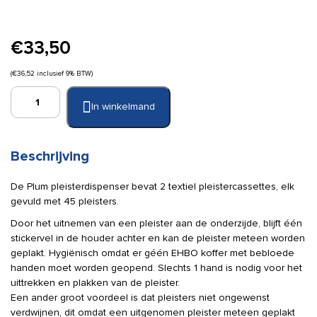
€
33,50
(
€
36,52
inclusief 9% BTW)
Plum
In winkelmand
Quickfix
Elastic
pleisterdispenser
(gevuld)
Beschrijving
aantal
De Plum pleisterdispenser bevat 2 textiel pleistercassettes, elk
gevuld met 45 pleisters.
Door het uitnemen van een pleister aan de onderzijde, blijft één
stickervel in de houder achter en kan de pleister meteen worden
geplakt. Hygiënisch omdat er géén EHBO koffer met bebloede
handen moet worden geopend. Slechts 1 hand is nodig voor het
uittrekken en plakken van de pleister.
Een ander groot voordeel is dat pleisters niet ongewenst
verdwijnen, dit omdat een uitgenomen pleister meteen geplakt