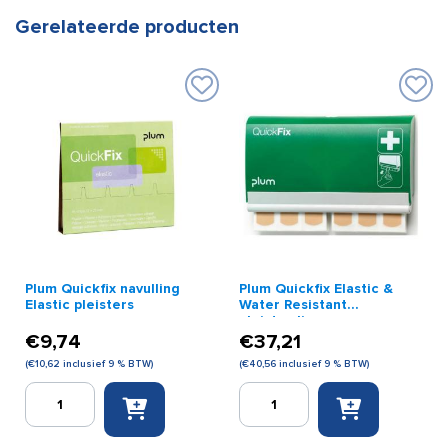
Gerelateerde producten
Plum Quickfix navulling
Plum Quickfix Elastic &
Elastic pleisters
Water Resistant
pleisterdispenser
€
9,74
€
37,21
(
€
10,62
inclusief 9 % BTW)
(
€
40,56
inclusief 9 % BTW)
Plum
Plum
Quickfix
Quickfix
navulling
Elastic