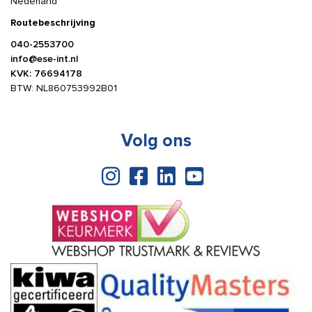
Nederland
Routebeschrijving
040-2553700
info@ese-int.nl
KVK: 76694178
BTW: NL860753992B01
Volg ons