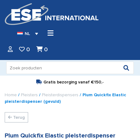
NL
0
0
Zoeken
naar:
Gratis bezorging vanaf
€150,-
Home
/
Pleisters
/
Pleisterdispensers
/ Plum Quickfix Elastic
pleisterdispenser (gevuld)
Terug
Plum Quickfix Elastic pleisterdispenser