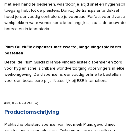
met één hand te bedienen, waardoor je altijd snel en hygiënisch
toegang hebt tot de pleisters. Dankzij de transparante deksel
houd je eenvoudig controle op je voorraad. Perfect voor diverse
werkplekken waar wondinspectie belangrijk is, zoals de bouw, de
horeca en in laboratoria.
Plum QuickFix dispenser met zwarte, lange vingerpleisters
bestellen
Bestel de Plum QuickFix lange vingerpleister dispenser en zorg
voor hygiënische, zichtbare wondverzorging voor vingers in elke
werkomgeving. De dispenser is eenvoudig online te bestellen
voor een betaalbare prijs. Natuurlijk bij ESE International.
(
€
49,58
inclusief 9% BTW)
Productomschrijving
Praktische pleisterdispenser van het merk Plum, gevuld met
zwarte, lange vingerpleisters. Ontworpen voor de snelle en