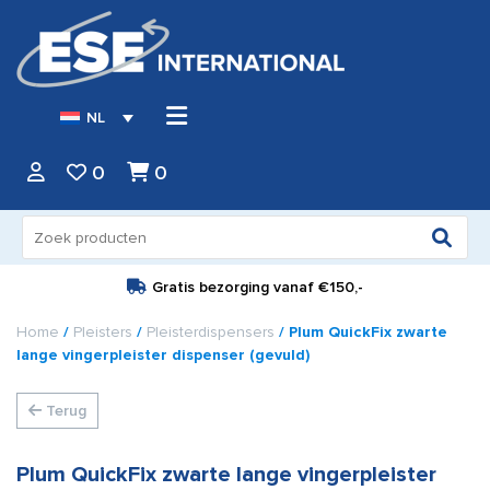
NL
0
0
Zoeken
naar:
Gratis bezorging vanaf
€150,-
Home
/
Pleisters
/
Pleisterdispensers
/ Plum QuickFix zwarte
lange vingerpleister dispenser (gevuld)
Terug
Plum QuickFix zwarte lange vingerpleister