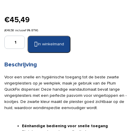
€
45,49
(
€
49,58
inclusief 9% BTW)
Plum
In winkelmand
QuickFix
zwarte
lange
vingerpleister
Beschrijving
dispenser
(gevuld)
Voor een snelle en hygiënische toegang tot de beste zwarte
aantal
vingerpleisters op je werkplek, maak je gebruik van de Plum
QuickFix dispenser. Deze handige wandautomaat bevat lange
vingerpleisters met een perfecte pasvorm voor vingertoppen en -
kootjes. De zwarte kleur maakt de pleister goed zichtbaar op de
huid, waardoor wondinspectie eenvoudiger wordt.
Eénhandige bediening voor snelle toegang