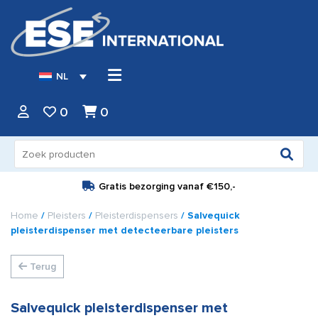
NL
0
0
Zoeken
naar:
Gratis bezorging vanaf
€150,-
Home
/
Pleisters
/
Pleisterdispensers
/ Salvequick
pleisterdispenser met detecteerbare pleisters
Terug
Salvequick pleisterdispenser met