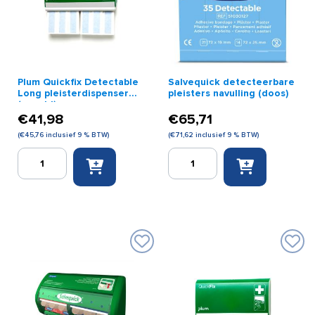
Plum Quickfix Detectable
Salvequick detecteerbare
Long pleisterdispenser
pleisters navulling (doos)
(gevuld)
€
41,98
€
65,71
(
€
45,76
inclusief 9 % BTW)
(
€
71,62
inclusief 9 % BTW)
Plum
Salvequick
Quickfix
detecteerbare
Detectable
pleisters
Long
navulling
pleisterdispenser
(doos)
(gevuld)
aantal
aantal