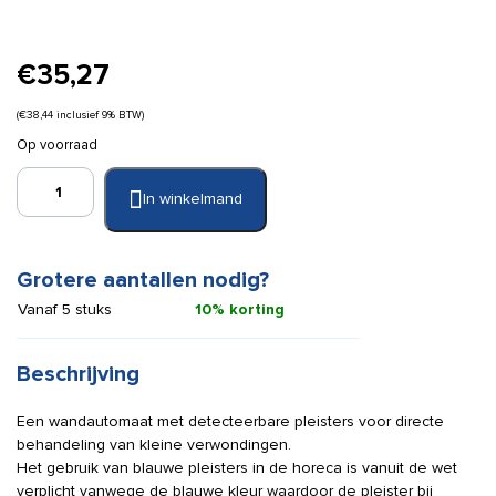
€
35,27
(
€
38,44
inclusief 9% BTW)
Op voorraad
Salvequick
In winkelmand
pleisterdispenser
met
detecteerbare
pleisters
Grotere aantallen nodig?
aantal
Vanaf 5 stuks
10% korting
Beschrijving
Een wandautomaat met detecteerbare pleisters voor directe
behandeling van kleine verwondingen.
Het gebruik van blauwe pleisters in de horeca is vanuit de wet
verplicht vanwege de blauwe kleur waardoor de pleister bij