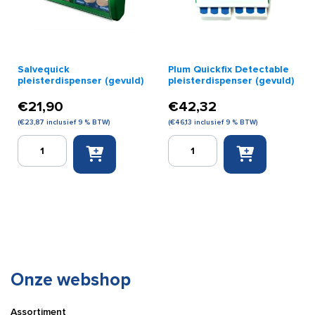
Salvequick
Plum Quickfix Detectable
pleisterdispenser (gevuld)
pleisterdispenser (gevuld)
€
21,90
€
42,32
(
€
23,87
inclusief 9 % BTW)
(
€
46,13
inclusief 9 % BTW)
Salvequick
Plum
pleisterdispenser
Quickfix
(gevuld)
Detectable
aantal
pleisterdispenser
(gevuld)
aantal
Onze webshop
Assortiment