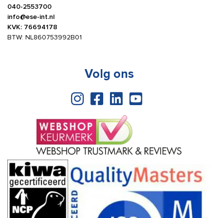
040-2553700
info@ese-int.nl
KVK: 76694178
BTW: NL860753992B01
Volg ons