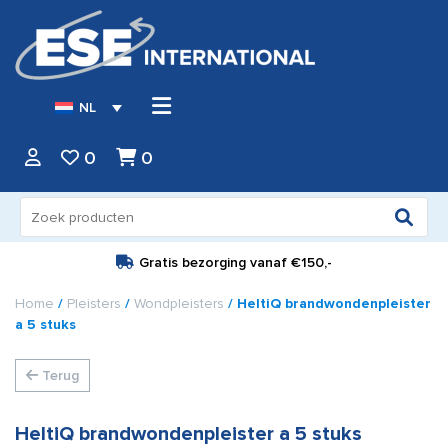
NL
0
0
Zoeken
naar:
Gratis bezorging vanaf
€150,-
Home
/
Pleisters
/
Wondpleisters
/ HeltiQ brandwondenpleister
a 5 stuks
Terug
HeltiQ brandwondenpleister a 5 stuks