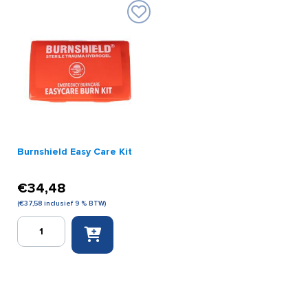
aantal
Burnshield Easy Care Kit
€
34,48
(
€
37,58
inclusief 9 % BTW)
Burnshield
Easy
Care
Kit
aantal