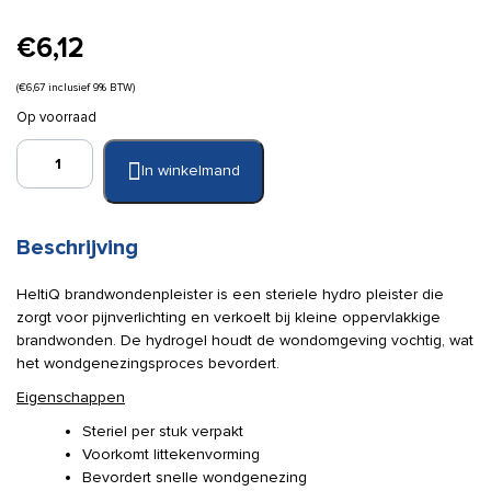
€
6,12
(
€
6,67
inclusief 9% BTW)
Op voorraad
HeltiQ
In winkelmand
brandwondenpleister
a
5
stuks
Beschrijving
aantal
HeltiQ brandwondenpleister is een steriele hydro pleister die
zorgt voor pijnverlichting en verkoelt bij kleine oppervlakkige
brandwonden. De hydrogel houdt de wondomgeving vochtig, wat
het wondgenezingsproces bevordert.
Eigenschappen
Steriel per stuk verpakt
Voorkomt littekenvorming
Bevordert snelle wondgenezing