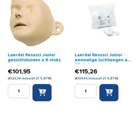
Laerdal Resusci Junior
Laerdal Resusci Junior
gezichtshuiden a 6 stuks
eenmalige luchtwegen a
25 stuks
€
101,95
€
115,26
(
€
123,36
inclusief 21 % BTW)
(
€
139,46
inclusief 21 % BTW)
Laerdal
Laerdal
Resusci
Resusci
Junior
Junior
gezichtshuiden
eenmalige
a
luchtwegen
6
a
stuks
25
aantal
stuks
aantal