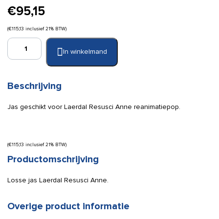
€
95,15
(
€
115,13
inclusief 21% BTW)
Laerdal
In winkelmand
Resusci
Anne
jas
aantal
Beschrijving
Jas geschikt voor Laerdal Resusci Anne reanimatiepop.
(
€
115,13
inclusief 21% BTW)
Productomschrijving
Losse jas Laerdal Resusci Anne.
Overige product informatie