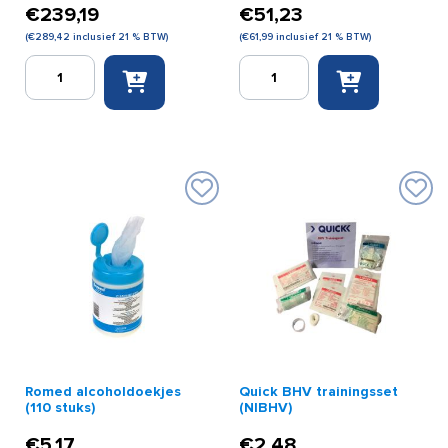
€
239,19
€
51,23
(
€
289,42
inclusief 21 % BTW)
(
€
61,99
inclusief 21 % BTW)
Laerdal
Laerdal
Resusci
Resusci
Anne
Anne
eenmalige
broek
luchtwegen
aantal
24
stuks
aantal
Romed alcoholdoekjes
Quick BHV trainingsset
(110 stuks)
(NIBHV)
€
5,17
€
2,48