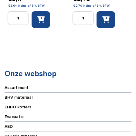
(
€
5,64
inclusief 9 % BTW)
(
€
2,70
inclusief 9 % BTW)
Romed
Quick
alcoholdoekjes
BHV
(110
trainingsset
stuks)
(NIBHV)
aantal
aantal
Onze webshop
Assortiment
BHV materiaal
EHBO koffers
Evacuatie
AED