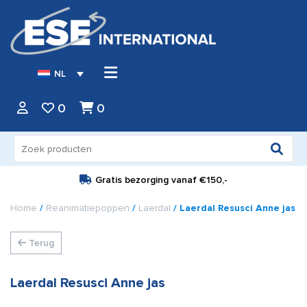
NL
0
0
Zoeken
naar:
Gratis bezorging vanaf
€150,-
Home
/
Reanimatiepoppen
/
Laerdal
/ Laerdal Resusci Anne jas
Terug
Laerdal Resusci Anne jas