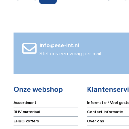
30
liquid
gr.
500ml
aantal
aantal
info@ese-int.nl
Stel ons een vraag per mail
Onze webshop
Klantenserv
Assortiment
Informatie / Veel gest
BHV materiaal
Contact informatie
EHBO koffers
Over ons