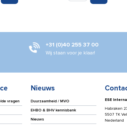
30
ml
aantal
+31 (0)40 255 37 00
Wij staan voor je klaar!
ice
Nieuws
Conta
ESE Interna
elde vragen
Duurzaamheid / MVO
Habraken 2
EHBO & BHV kennisbank
5507 TK Ve
Nieuws
Nederland