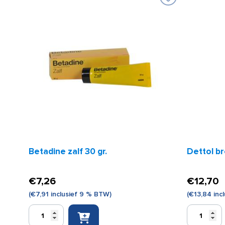
Betadine zalf 30 gr.
Dettol br
€
7,26
€
12,70
(
€
7,91
inclusief 9 % BTW)
(
€
13,84
inc
Betadine
Dettol
zalf
brown