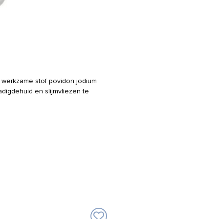
e werkzame stof povidon jodium
adigdehuid en slijmvliezen te