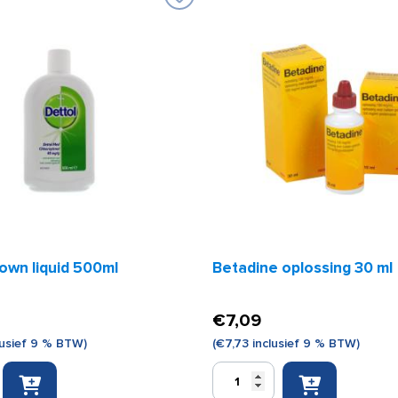
own liquid 500ml
Betadine oplossing 30 ml
€
7,09
lusief 9 % BTW)
(
€
7,73
inclusief 9 % BTW)
Betadine
oplossing