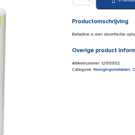
In wink
jodium
oplossing
500
ml
Productomschrijving
aantal
Betadine is een desinfectie opl
Overige product infor
Artikelnummer:
12105902
Categorie:
Reinigingsmiddelen
,
O