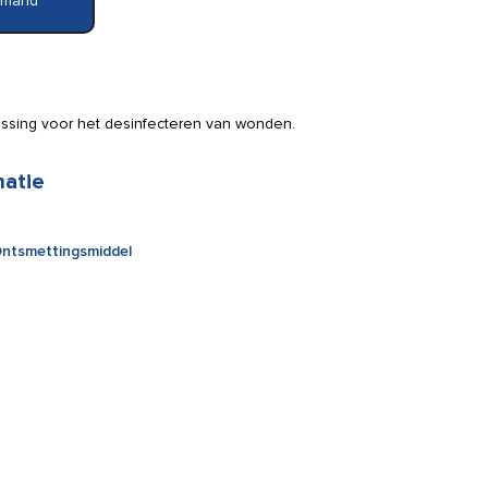
elmand
ossing voor het desinfecteren van wonden.
matie
ntsmettingsmiddel