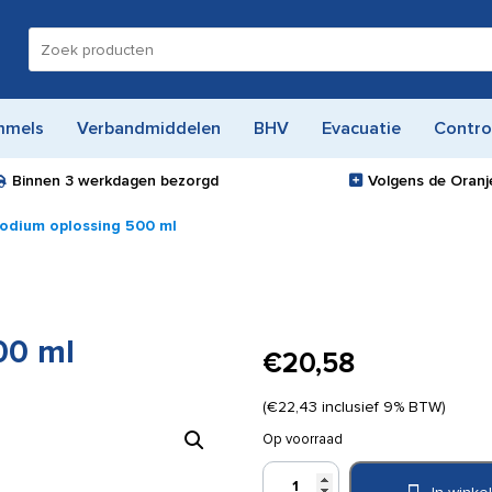
Zoeken
naar:
mmels
Verbandmiddelen
BHV
Evacuatie
Contro
Binnen
3 werkdagen
bezorgd
Volgens de Oranje
jodium oplossing 500 ml
00 ml
€
20,58
(
€
22,43
inclusief 9% BTW)
Op voorraad
Betadine