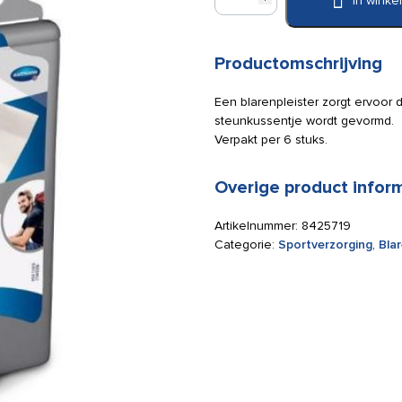
In wink
(maat
S)
7
stuks
Productomschrijving
aantal
Een blarenpleister zorgt ervoor
steunkussentje wordt gevormd.
Verpakt per 6 stuks.
Overige product infor
Artikelnummer:
8425719
Categorie:
Sportverzorging
,
Blar