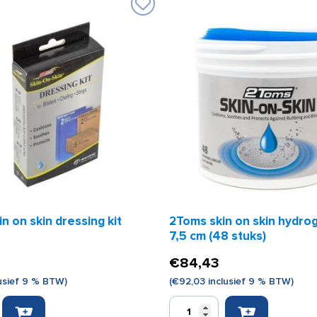
n on skin dressing kit
2Toms skin on skin hydrog
7,5 cm (48 stuks)
€
84,43
usief 9 % BTW)
(
€
92,03
inclusief 9 % BTW)
2Toms