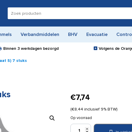
Zoeken
naar:
mmels
Verbandmiddelen
BHV
Evacuatie
Contro
Binnen
3 werkdagen
bezorgd
Volgens de Oranje
aat S) 7 stuks
uks
€
7,74
(
€
8,44
inclusief 9% BTW)
Op voorraad
Blarenpleisters