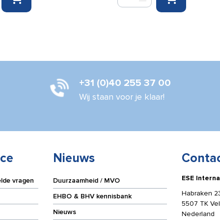
skin
on
skin
hydrogel
circles
7,5
cm
(48
+31 (0)40 255 37 00
stuks)
aantal
Wij staan voor je klaar!
ice
Nieuws
Conta
ESE Interna
elde vragen
Duurzaamheid / MVO
Habraken 2
EHBO & BHV kennisbank
5507 TK Ve
Nieuws
Nederland