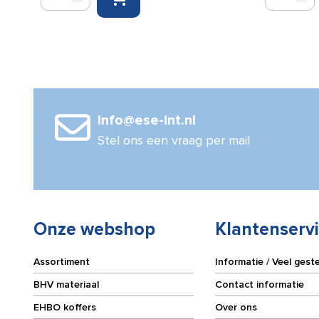
0,5%
skin
in
on
alcohol
skin
70%
dressing
100
kit
ml
aantal
spray
aantal
info@ese-int.nl
Stel ons een vraag per mail
Onze webshop
Klantenserv
Assortiment
Informatie / Veel gest
BHV materiaal
Contact informatie
EHBO koffers
Over ons