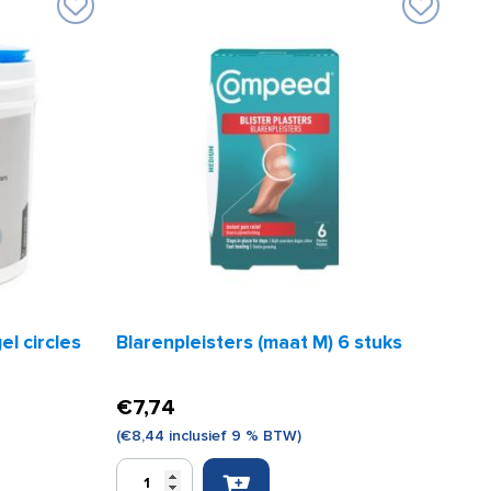
el circles
Blarenpleisters (maat M) 6 stuks
€
7,74
(
€
8,44
inclusief 9 % BTW)
Blarenpleisters