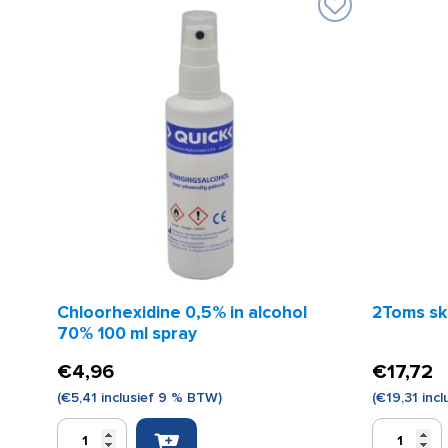
Chloorhexidine 0,5% in alcohol
2Toms ski
70% 100 ml spray
€
4,96
€
17,72
(
€
5,41
inclusief 9 % BTW)
(
€
19,31
incl
Chloorhexidine
2Toms