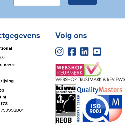
ctgegevens
Volg ons
tional
331
ldhoven
rijving
00
.nl
4178
0753992B01