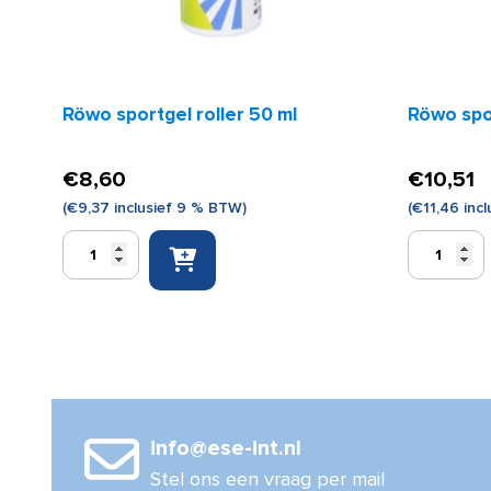
Röwo sportgel roller 50 ml
Röwo spo
€
8,60
€
10,51
(
€
9,37
inclusief 9 % BTW)
(
€
11,46
incl
Röwo
Röwo
sportgel
sportgel
roller
spray
50
100
ml
ml
aantal
aantal
info@ese-int.nl
Stel ons een vraag per mail