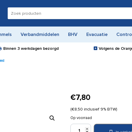
Zoeken
naar:
mmels
Verbandmiddelen
BHV
Evacuatie
Contro
Binnen
3 werkdagen
bezorgd
Volgens de Oranje
 ml
€
7,80
(
€
8,50
inclusief 9% BTW)
Op voorraad
Röwo