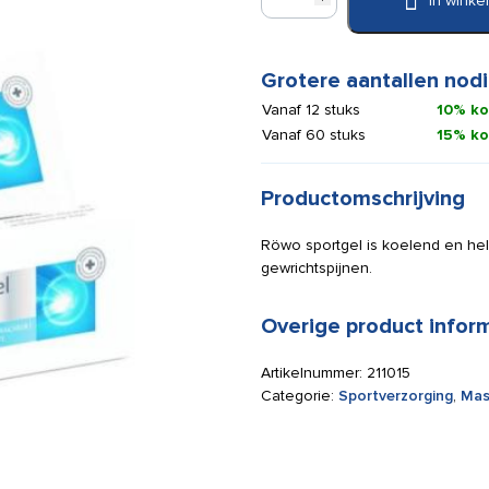
In wink
Sportgel
100
ml
aantal
Grotere aantallen nodi
Vanaf 12 stuks
10% ko
Vanaf 60 stuks
15% ko
Productomschrijving
Röwo sportgel is koelend en hele
gewrichtspijnen.
Overige product infor
Artikelnummer:
211015
Categorie:
Sportverzorging
,
Mas