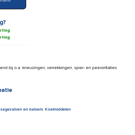
elmand
g?
rting
rting
nd bij o.a. kneuzingen, verrekkingen, spier- en peesirritaties
matie
sagezalven en balsem
,
Koelmiddelen