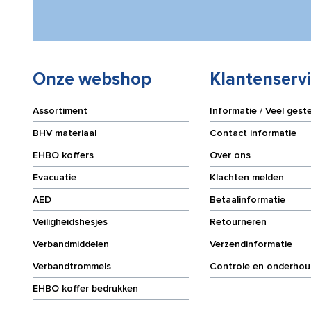
Onze webshop
Klantenserv
Assortiment
Informatie / Veel gest
BHV materiaal
Contact informatie
EHBO koffers
Over ons
Evacuatie
Klachten melden
AED
Betaalinformatie
Veiligheidshesjes
Retourneren
Verbandmiddelen
Verzendinformatie
Verbandtrommels
Controle en onderhou
EHBO koffer bedrukken