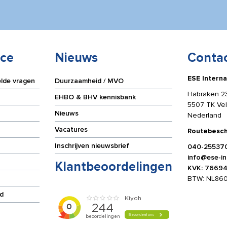
ice
Nieuws
Conta
ESE Interna
elde vragen
Duurzaamheid / MVO
Habraken 2
EHBO & BHV kennisbank
5507 TK Ve
Nieuws
Nederland
Vacatures
Routebesch
Inschrijven nieuwsbrief
040-25537
info@ese-int
Klantbeoordelingen
KVK: 7669
BTW: NL86
d