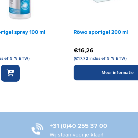
rtgel spray 100 ml
Röwo sportgel 200 ml
€
16,26
usief 9 % BTW)
(
€
17,72
inclusief 9 % BTW)
Meer informatie
+31 (0)40 255 37 00
Wij staan voor je klaar!