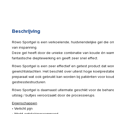
Beschrijving
Röwo Sportgel is een verkoelende, huidvriendelijke gel die o
van inspanning.
Deze gel heeft door de unieke combinatie van koude én warm
fantastische dieptewerking en geeft zeer snel effect.
Röwo Sportgel is een zeer effectief en getest product dat word
gewrichtsklachten. Het beschikt over uiterst hoge koelprestati
preparaat wat ook gebruikt kan worden bij patiënten voor kou
gestresstestructuren.
Röwo Sportgel is daarnaast uitermate geschikt voor de behan
uitslag / bultjes veroorzaakt door de processierups.
Eigenschappen
• Verlicht pijn
• Werkt ontstekingsremmend