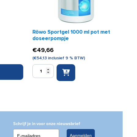
Röwo Sportgel 1000 ml pot met
doseerpompje
€
49,66
(
€
54,13
inclusief 9 % BTW)
Röwo
Sportgel
1000
ml
pot
met
doseerpompje
aantal
Schrijf je in voor onze nieuwsbrief
Aanmelden