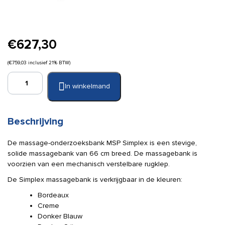
€
627,30
(
€
759,03
inclusief 21% BTW)
Simplex
In winkelmand
2-
delige
massagebank
zonder
Beschrijving
uitsparing
aantal
De massage-onderzoeksbank MSP Simplex is een stevige,
solide massagebank van 66 cm breed. De massagebank is
voorzien van een mechanisch verstelbare rugklep.
De Simplex massagebank is verkrijgbaar in de kleuren:
Bordeaux
Creme
Donker Blauw