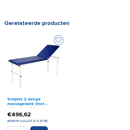
Gerelateerde producten
Simplex 2-delige
massagebank (met
uitsparing) 66 cm breed
€
496,62
(
€
600,91
inclusief 21 % BTW)
Simplex