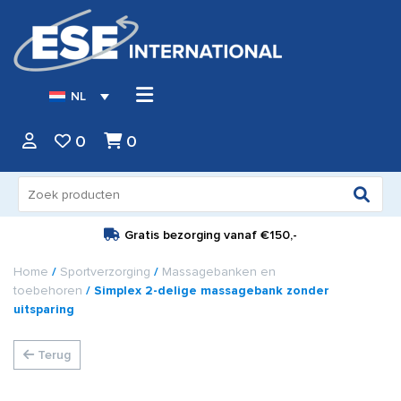
NL
0
0
Zoeken
naar:
Gratis bezorging vanaf
€150,-
Home
/
Sportverzorging
/
Massagebanken en
toebehoren
/ Simplex 2-delige massagebank zonder
uitsparing
Terug