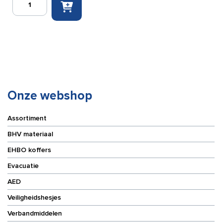
2-
delige
massagebank
(met
uitsparing)
66
cm
breed
aantal
Onze webshop
Assortiment
BHV materiaal
EHBO koffers
Evacuatie
AED
Veiligheidshesjes
Verbandmiddelen