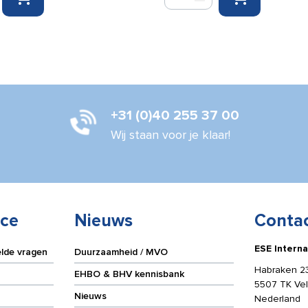
38
mm
x
20
m
wit
aantal
+31 (0)40 255 37 00
Wij staan voor je klaar!
ice
Nieuws
Conta
ESE Interna
elde vragen
Duurzaamheid / MVO
Habraken 2
EHBO & BHV kennisbank
5507 TK Ve
Nieuws
Nederland