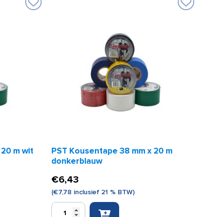
20 m wit
PST Kousentape 38 mm x 20 m
donkerblauw
€
6,43
(
€
7,78
inclusief 21 % BTW)
PST
Kousentape