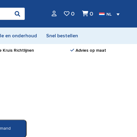
0
0
NL
le en onderhoud
Snel bestellen
 Kruis Richtlijnen
Advies op maat
elmand