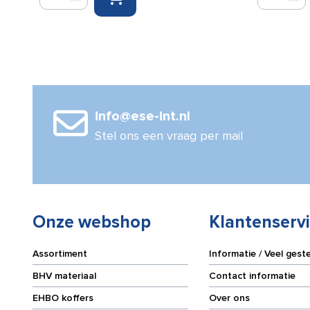
38
38
mm
mm
x
x
20
20
m
m
skyblauw
rood
aantal
aantal
info@ese-int.nl
Stel ons een vraag per mail
Onze webshop
Klantenserv
Assortiment
Informatie / Veel gest
BHV materiaal
Contact informatie
EHBO koffers
Over ons