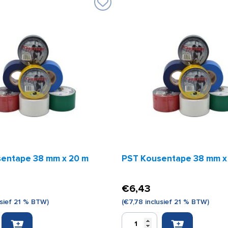
entape 38 mm x 20 m
PST Kousentape 38 mm x 
€
6,43
usief 21 % BTW)
(
€
7,78
inclusief 21 % BTW)
PST
e
Kousentape