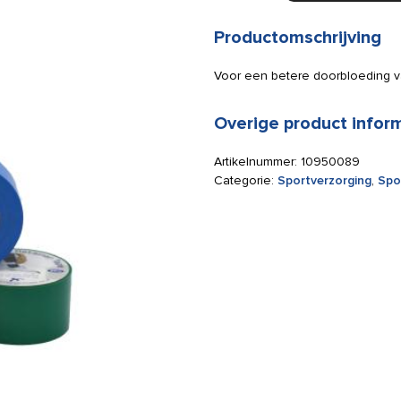
mm
x
Productomschrijving
20
m
Voor een betere doorbloeding v
zwart
aantal
Overige product infor
Artikelnummer:
10950089
Categorie:
Sportverzorging
,
Spo