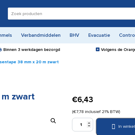
Zoeken
naar:
mmels
Verbandmiddelen
BHV
Evacuatie
Contro
Binnen
3 werkdagen
bezorgd
Volgens de Oranje
sentape 38 mm x 20 m zwart
 m zwart
€
6,43
(
€
7,78
inclusief 21% BTW)
PST
In wink
Kousentape
38