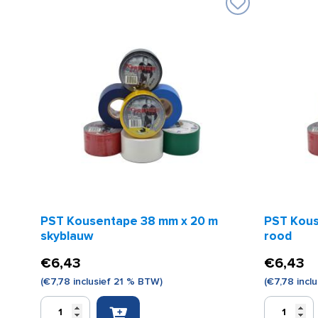
PST Kousentape 38 mm x 20 m
PST Kous
skyblauw
rood
€
6,43
€
6,43
(
€
7,78
inclusief 21 % BTW)
(
€
7,78
incl
PST
PST
Kousentape
Kousentap