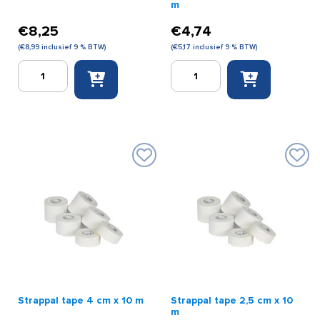
m
€
8,25
€
4,74
(
€
8,99
inclusief 9 % BTW)
(
€
5,17
inclusief 9 % BTW)
Strappal
Scansport
tape
tape
5
3,8
cm
cm
x
x
10
10
m
m
aantal
aantal
Strappal tape 4 cm x 10 m
Strappal tape 2,5 cm x 10
m