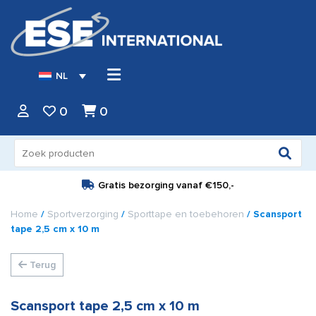
NL
0
0
Zoeken
naar:
Gratis bezorging vanaf
€150,-
Home
/
Sportverzorging
/
Sporttape en toebehoren
/ Scansport
tape 2,5 cm x 10 m
Terug
Scansport tape 2,5 cm x 10 m