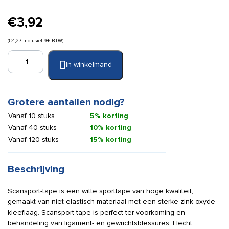
€
3,92
(
€
4,27
inclusief 9% BTW)
Scansport
In winkelmand
tape
2,5
cm
x
Grotere aantallen nodig?
10
Vanaf 10 stuks
5% korting
m
Vanaf 40 stuks
10% korting
aantal
Vanaf 120 stuks
15% korting
Beschrijving
Scansport-tape is een witte sporttape van hoge kwaliteit,
gemaakt van niet-elastisch materiaal met een sterke zink-oxyde
kleeflaag. Scansport-tape is perfect ter voorkoming en
behandeling van ligament- en gewrichtsblessures. Hecht