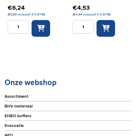
€
6,24
€
4,53
(
€
6,80
inclusief 9 % BTW)
(
€
4,94
inclusief 9 % BTW)
Strappal
Strappal
tape
tape
4
2,5
cm
cm
x
x
10
10
m
m
aantal
aantal
Onze webshop
Assortiment
BHV materiaal
EHBO koffers
Evacuatie
AED